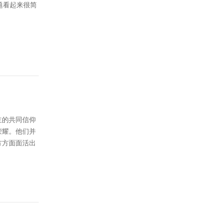
题看起来很简
主的共同信仰
荣耀。他们并
方方面面活出