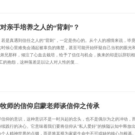
对亲手培养之人的“背刺”？
，若是真遇到信任之人的“背刺”，一定是伤心的。从个人的感情来说，毕
这时候心里难免会涌起被辜负的痛楚，甚至可能开始怀疑自己当初的眼光
X弟兄那样，倾注了心血去栽培，给予了信任与机会，换来的却是以辞职相
工的抱怨，这种落差足以让人对人性的复...
牧师的信仰启蒙老师谈信仰之传承
好信仰的意识，这种意识不是一时兴起的念头，也不是偶尔为之的冲动，
持续践行的决心。它意味着我们要将信仰从“私人爱好”的狭隘认知中释放
为个人精神世界的点缀，而是将其视为家庭生命中不可或缺的核心与根基