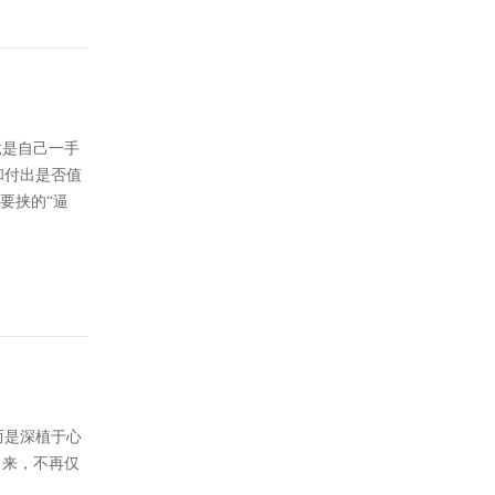
竟是自己一手
和付出是否值
要挟的“逼
而是深植于心
出来，不再仅
。