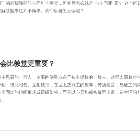
我们的老我和罪与主同钉十字架，但究竟怎么就是‘与主同死’呢？”这个问
要解答起来也并不简单。我们应当怎么做呢？
会比教堂更重要？
蒙主恩召的一群人，主要的侧重点在于被主拯救的一群人。这群人因着对
一起，彼此相爱、互相扶持，在世上践行主的教导，传扬福音，见证主的
某个固定的组织形式或层级架构，而是以心灵和诚实敬拜上帝，在生活的
证。