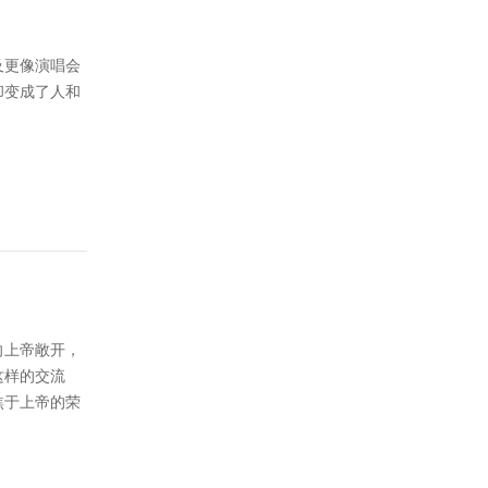
及更像演唱会
却变成了人和
向上帝敞开，
这样的交流
焦于上帝的荣