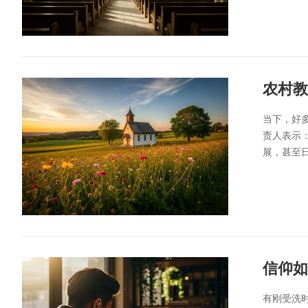
农村教
当下，好
责人表示
展，甚至
信仰如
有刚受洗