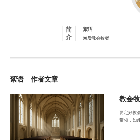
简
絮语
介
90后教会牧者
絮语—作者文章
教会牧
要定好教
带领，如