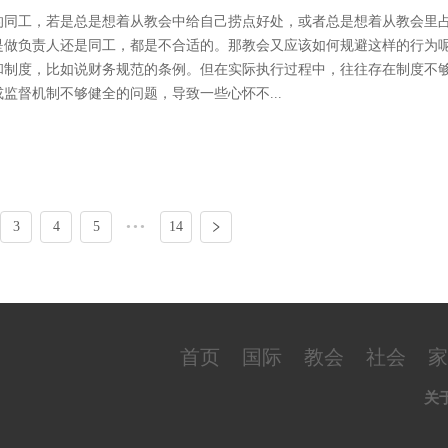
的同工，若是总是想着从教会中给自己捞点好处，或者总是想着从教会里
是做负责人还是同工，都是不合适的。那教会又应该如何规避这样的行为
和制度，比如说财务规范的条例。但在实际执行过程中，往往存在制度不
监督机制不够健全的问题，导致一些心怀不...
3
4
5
•••
14
首页
国际
教会
社会
家
关