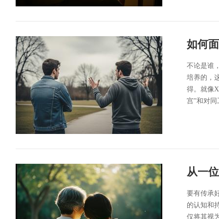
如何面
不论是谁
培养的，
得。就像
宫”和对同
从一位
要有传承
的认知和
仅将其视