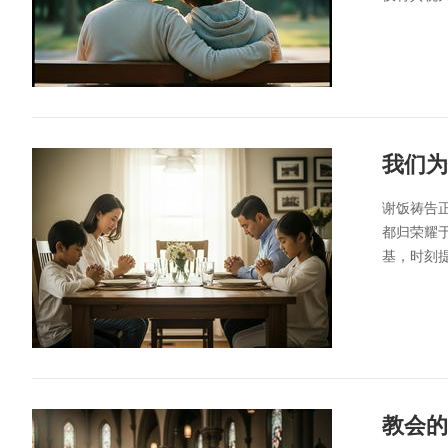
我们为
谢饭祷告
都归荣耀
基，时刻
教会的