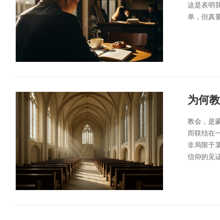
这是表明
单，但真
为何教
教会，是
而联结在
非局限于
信仰的见