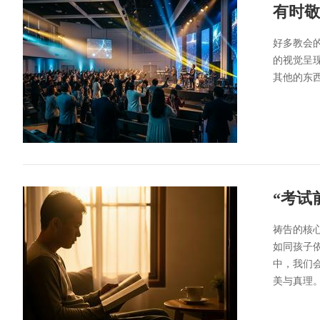
有时敬
好多教会
的视觉呈
其他的东
“考试
祷告的核
如同孩子
中，我们
美与真理