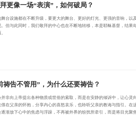
拜更像一场“表演”，如何破局？
的舞台设施都在不断升级，要更大的舞台、更好的灯光、更强的音响，以
现。但与此同时，我们敬拜的中心也在不断地转移，本是耶稣基督，结果
西。
前祷告不管用”，为什么还要祷告？
心并非向上帝提出各种物质或世俗的索取，而是在安静的倾诉中，让心灵
依偎在父亲的怀抱，分享内心的喜怒哀乐，也聆听父亲的教诲与指引。在
会逐渐放下心中的焦虑与浮躁，不再被外界的纷扰所牵引，而是将目光聚
。