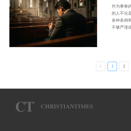
作为事奉
的人不论
各种条例
不够严谨或
1
2