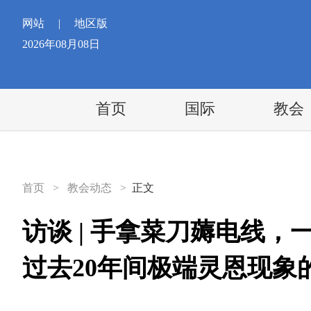
网站
|
地区版
2026年08月08日
首页
国际
教会
首页
>
教会动态
>
正文
访谈 | 手拿菜刀薅电线
过去20年间极端灵恩现象