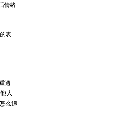
后情绪
的表
重透
他人
怎么追