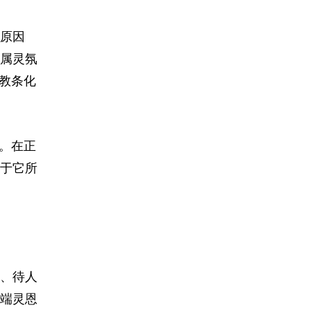
原因
属灵氛
教条化
。在正
于它所
、待人
端灵恩