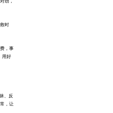
对劲，
救时
费，事
，用好
昧、反
常，让