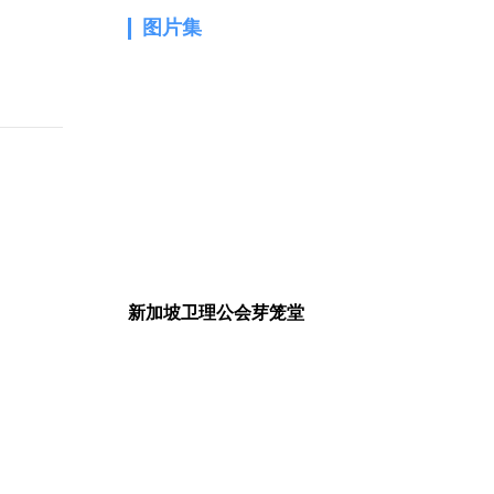
图片集
1.
新加坡卫理公会芽笼堂