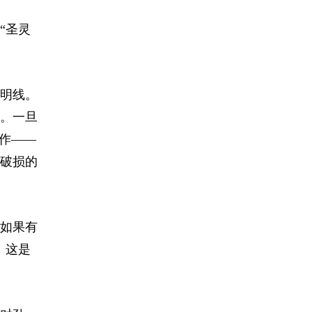
“圣灵
是明线。
。一旦
作——
破损的
如果有
，这是