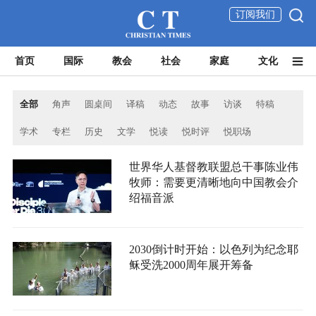
订阅我们
首页
国际
教会
社会
家庭
文化
全部
角声
圆桌间
译稿
动态
故事
访谈
特稿
学术
专栏
历史
文学
悦读
悦时评
悦职场
世界华人基督教联盟总干事陈业伟
牧师：需要更清晰地向中国教会介
绍福音派
2030倒计时开始：以色列为纪念耶
稣受洗2000周年展开筹备