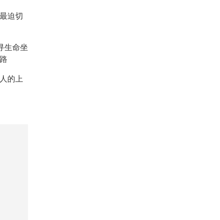
：最迫切
重寻生命坐
路
人的上