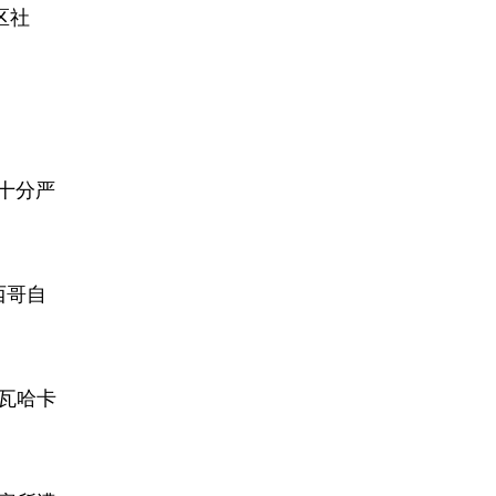
教区社
十分严
西哥自
于瓦哈卡