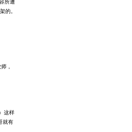
收容所遭
架的。
牧师，
r）这样
哥就有