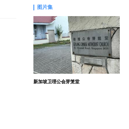
图片集
1.
新加坡卫理公会芽笼堂