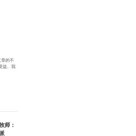
文章的不
者受益。我
牧师：
派