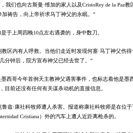
，我们也向古斯曼·维加的家人以及CristoRey de la Paz
邀请所有人参加祷告，向上帝祈求马丁神父的永眠。”
是于上周四晚10点左右遇袭的，身中数刀。
到教区内有人呼救。当他们走近时发现何塞·马丁神父伤得
几分钟后，院方宣布神父已经去世了。”
是墨西哥今年首例天主教神父遇害事件，也标志着他是墨
，目前还没有任何有关谋杀动机的直接信息。
·克鲁兹·康社科牧师遭人杀害。报道称康社科牧师是在位
aternidad Cristiana）外的汽车上遭人近距离枪杀的。