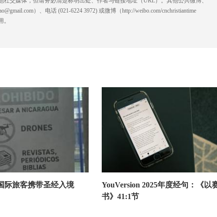
他社交媒体，但请务必清楚标明出处、作者与链接地址（URL）。其他公共微博、
l.com）、电话 (021-6224 3972
) ‬或微博（http://weibo.com/cnchristiantime
用。
国际旅客携带圣经入境
YouVersion 2025年度经句：《以
书》41:1节