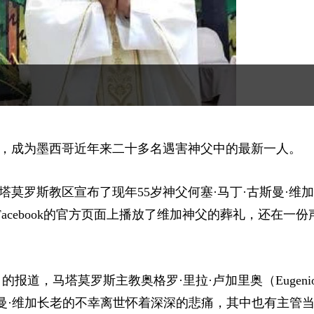
，成为墨西哥近年来二十多名遇害神父中的最新一人。
罗斯教区宣布了现年55岁神父何塞·马丁·古斯曼·维加（
acebook的官方页面上播放了维加神父的葬礼，还在一份
nter）的报道，马塔莫罗斯主教奥格罗·里拉·卢加里奥（Eugenio 
·古斯曼·维加长老的不幸离世怀着深深的悲痛，其中也有主管