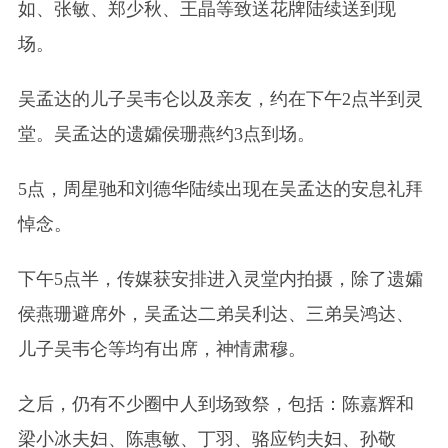
如、张敏、郑少秋、王晶等致送花牌陆续送到现
场。
吴孟达的儿子吴韦仑以及亲友，约在下午2点半到灵
堂。吴孟达的遗孀侯珊燕约3点到场。
5点，周星驰和刘德华陆续出现在吴孟达的安息礼拜
悼念。
下午5点半，传媒获安排进入灵堂内拍摄，除了遗孀
侯燕珊避席外，吴孟达二弟吴利达、三弟吴鸿达、
儿子吴韦仑等均有出席，神情肃穆。
之后，仍有不少圈中人到场致祭，包括：陈嘉辉和
梁小冰夫妇、陈惠敏、丁羽、骆应钧夫妇、孙敬