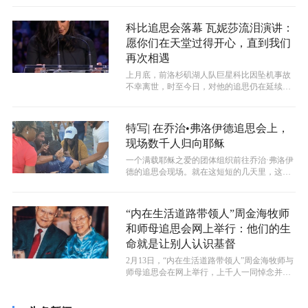
科比追思会落幕 瓦妮莎流泪演讲：
愿你们在天堂过得开心，直到我们
再次相遇
​上月底，前洛杉矶湖人队巨星科比因坠机事故
不幸离世，时至今日，对他的追思仍在延续。2
4日，科比追悼会在洛杉矶的斯台普...
特写| 在乔治•弗洛伊德追思会上，
现场数千人归向耶稣
一个满载耶稣之爱的团体组织前往乔治·弗洛伊
德的追思会现场。就在这短短的几天里，这个
团体让数千人归向耶稣！
“内在生活道路带领人”周金海牧师
和师母追思会网上举行：他们的生
命就是让别人认识基督
​2月13日，“内在生活道路带领人”周金海牧师与
师母追思会在网上举行，上千人一同悼念并且
见证这对夫妇生前在牧养上的真...