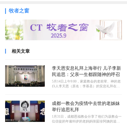
牧者之窗
相关文章
李天恩安息礼拜上海举行 儿子李新
民追思：父亲一生都跟随神的呼召
5月14日上午9:00，家庭教会的老前辈、神的老
仆人李天恩（原名：李慕圣）的安息礼拜在上
海漕溪路龙华殡仪馆大厅举行，...
成都一教会为疫情中去世的老姊妹
举行追思礼拜
1月31日，成都恩福教会分享了他们为该教会一
位信徒的年逾80岁的老妈妈张茹珍阿姨的追思
礼拜。张阿姨是疫情蔓延到四川后...