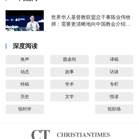
世界华人基督教联盟总干事陈业伟牧
师：需要更清晰地向中国教会介绍福
音派
深度阅读
角声
圆桌间
译稿
动态
故事
访谈
特稿
学术
专栏
历史
文学
悦读
悦时评
悦职场