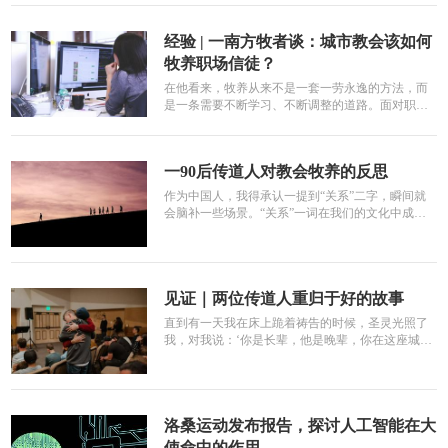
经验 | 一南方牧者谈：城市教会该如何
牧养职场信徒？
在他看来，牧养从来不是一套一劳永逸的方法，而
是一条需要不断学习、不断调整的道路。面对职场
信徒不断变化的处境，李牧师选...
一90后传道人对教会牧养的反思
作为中国人，我得承认一提到“关系”二字，瞬间就
会脑补一些场景。“关系”一词在我们的文化中成为
了贬义词，是讲究人情世故...
见证｜两位传道人重归于好的故事
直到有一天我在床上跪着祷告的时候，圣灵光照了
我，对我说：‘你是长辈，他是晚辈，你在这座城市
建造了福音的门，带领很多青...
洛桑运动发布报告，探讨人工智能在大
使命中的作用