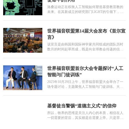
洛桑运动正在权衡人工智能如何塑造基督教宣教的
未来。在其新成立的研究部门LIGHT的引领下，洛
桑运动正在审视人工智能在...
世界福音联盟第14届大会发布《首尔宣
言》
该宣言是由韩国和国际神学家共同组成的团队历时
数月的时间起草而成，既是向全球教会传递的信
息，也是对韩国国内神学辩论的回...
世界福音联盟首尔大会专题探讨“人工
智能与门徒训练”
2025年10月29日上午，世界福音联盟大会举办了一
场专题讨论，主题聚焦人工智能与门徒训练。大会
邀请了伦理学和技术领...
基督徒当警惕“道德主义式”的信仰
所以，牧养的思维是关注人内心的本质，相信在人
一切需要的背后，其实都是在需要上帝。只是罪带
来的破坏，使我们用其他东西取...