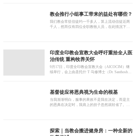
教会推行小组事工带来的益处有哪些？
我们教会常驻信徒约一千多人，算上流动信徒近两
千人，然而仅有四位全职教牧人员，在此情况下，
牧养工作面临着巨大挑战。我们...
印度全印教会宣教大会呼吁重拾全人医
治传统 重构牧养关怀
9月17日，印度全印教会宣教大会（AICOCIM）继
续举行，会上由圣托什·T·马修博士（Dr. Santhosh
T...
基督徒应将恩典视为生命的根基
当我渐渐明白，服事的果效不是我在决定，而是主
的恩典在决定时，我肩上的担子忽然就轻省了。因
为我看到恩典可以补足我缺乏的...
探索｜当教会搬进健身房：一种全新的