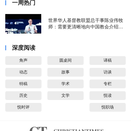
一周热门
世界华人基督教联盟总干事陈业伟牧
师：需要更清晰地向中国教会介绍福
音派
深度阅读
角声
圆桌间
译稿
动态
故事
访谈
特稿
学术
专栏
历史
文学
悦读
悦时评
悦职场