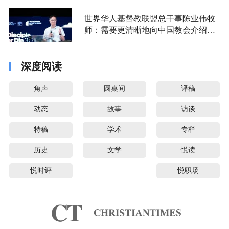
世界华人基督教联盟总干事陈业伟牧
师：需要更清晰地向中国教会介绍福
音派
深度阅读
角声
圆桌间
译稿
动态
故事
访谈
特稿
学术
专栏
历史
文学
悦读
悦时评
悦职场