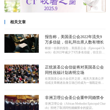
相关文章
报告称，美国圣公会2022年流失9
万多信徒，但礼拜出席人数有增长
​根据一份新的报告，美国圣公会（Episcopal Ch
urch）在2022年减少了9万多名信徒，但主日礼
拜的出席人...
正统派圣公会信徒将对英国圣公会
同性祝福计划表明立场
在英国圣公会大会召开之前，相关方发表公开
信或文章阐述自身立场已经成为一项既定传
统。今年也不例外。
非洲卫理公会圣公会重申同婚禁令
非洲卫理公会（African Methodist Episcopal Chur
ch）拒绝了取消同性婚姻禁令的提议。