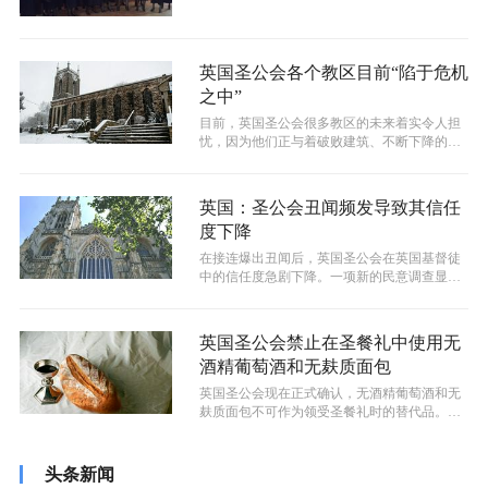
英国圣公会各个教区目前“陷于危机
之中”
目前，英国圣公会很多教区的未来着实令人担
忧，因为他们正与着破败建筑、不断下降的出
席及神职人员数量减少作斗争。
英国：圣公会丑闻频发导致其信任
度下降
在接连爆出丑闻后，英国圣公会在英国基督徒
中的信任度急剧下降。一项新的民意调查显
示，越来越少的教会信徒对该机构持有好感...
英国圣公会禁止在圣餐礼中使用无
酒精葡萄酒和无麸质面包
英国圣公会现在正式确认，无酒精葡萄酒和无
麸质面包不可作为领受圣餐礼时的替代品。在
此之前，有部分神职人员请求在现行礼仪...
头条新闻