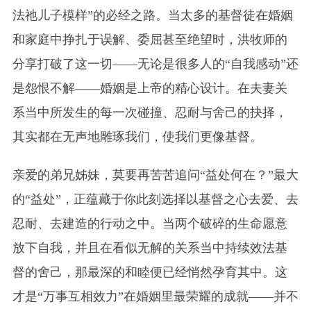
法祂儿子模样”的必经之路。当太多的基督徒在婚姻
和家庭中挣扎于误解、委屈甚至绝望时，洪牧师的
分享打破了这一切——无论是很多人的“自我感动”还
是怨恨不解——婚姻是上帝的精心设计。在夫妻关
系当中所发生的每一次碰撞、忍耐与舍己的抉择，
其实都在无声地雕琢我们，使我们更像基督。
亲爱的弟兄姊妹，莫要再苦苦追问“益处何在？”最大
的“益处”，正蕴藏于你此刻选择以基督之心去爱、去
忍耐、去建造的行动之中。当两个破碎的生命愿意
放下自我，并且在看似无解的关系当中持续效法基
督的舍己，那最深的和睦便已经悄然孕育其中。这
才是“万事互相效力”在婚姻里最荣耀的成就——并不