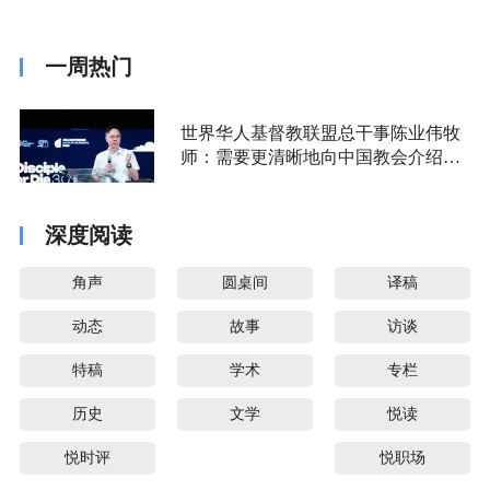
一周热门
世界华人基督教联盟总干事陈业伟牧
师：需要更清晰地向中国教会介绍福
音派
深度阅读
角声
圆桌间
译稿
动态
故事
访谈
特稿
学术
专栏
历史
文学
悦读
悦时评
悦职场