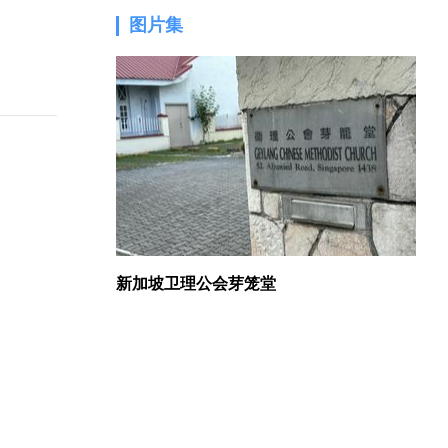
图片集
1.
新加坡卫理公会芽笼堂