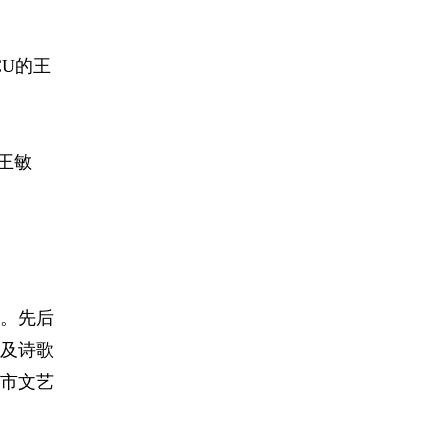
CU的王
王敏
。先后
及诗歌
市文艺