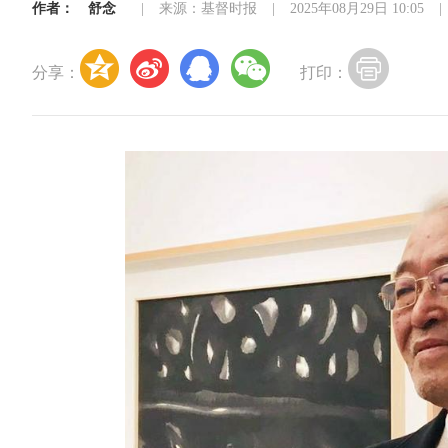
作者：
舒念
|
来源：基督时报
|
2025年08月29日 10:05
|
分享：
打印：