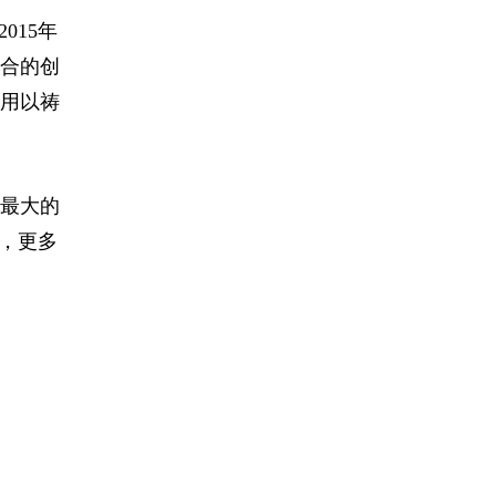
015年
融合的创
用以祷
最大的
，更多