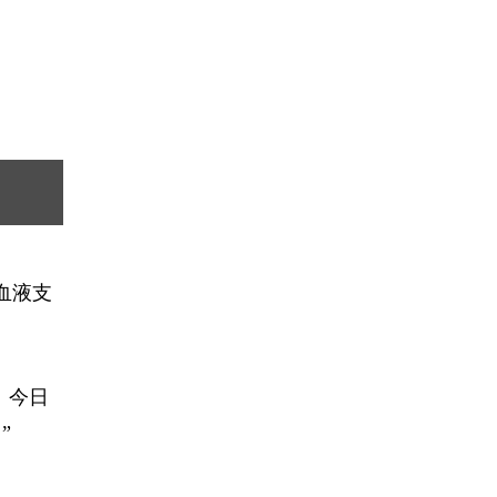
血液支
。今日
”