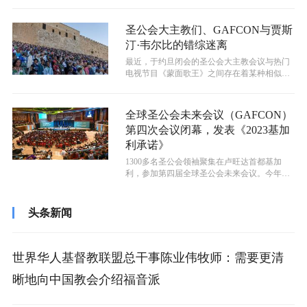
圣公会大主教们、GAFCON与贾斯
汀·韦尔比的错综迷离
最近，于约旦闭会的圣公会大主教会议与热门
电视节目《蒙面歌王》之间存在着某种相似之
处。在这两个事件当中，您都可以看到些...
全球圣公会未来会议（GAFCON）
第四次会议闭幕，发表《2023基加
利承诺》
1300多名圣公会领袖聚集在卢旺达首都基加
利，参加第四届全球圣公会未来会议。今年会
议的主题为“我们应该去到何人处？”...
头条新闻
世界华人基督教联盟总干事陈业伟牧师：需要更清
晰地向中国教会介绍福音派