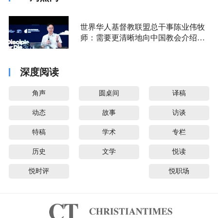
世界华人基督教联盟总干事陈业伟牧
师：需要更清晰地向中国教会介绍福
音派
深度阅读
角声
圆桌间
译稿
动态
故事
访谈
特稿
学术
专栏
历史
文学
悦读
悦时评
悦职场