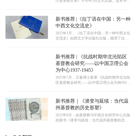
疗愈亲密关系》于今年5月正式出版。这本书是
作者从自身的50多年婚姻生活出发，...
新书推荐 |《拉丁语在中国：另一种
中西文化交流史》
2025年1月，《拉丁语在中国：另一种中西文化
交流史》由西北大学出版社出版，梳理了拉丁
语在中国鲜为人知的历史，为研...
新书推荐 | 《抗战时期华北沦陷区
基督教会研究——以中国卫理公会
为中心1937-1945》
2025年7月，王淼博士新著《抗战时期华北沦陷
区基督教会研究——以中国卫理公会为例1937-
1945》由中国宗教文化...
新书推荐｜《潜变与延续：当代温
州基督教的历史形塑》
2025年9月，由基督教与中国文化研究中心出版
的新书《潜变与延续：当代温州基督教的历史
形塑》正式面世。该书由倪步晓博...