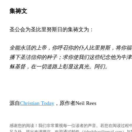
集祷文
圣公会为圣比里努斯日的集祷文为：
全能永活的上帝，你呼召你的仆人比里努斯，将你福
播下圣洁信仰的种子；求你使我们这些纪念他为牛津
稣基督，在一切道路上彰显这真光。阿们。
源自
Christian Today
，原作者Neil Rees
感谢您的阅读！我们非常重视每一位读者的声音。若您在阅读过程
足之处、提出改进建议，欢迎通过邮件（jidushibao@gmail