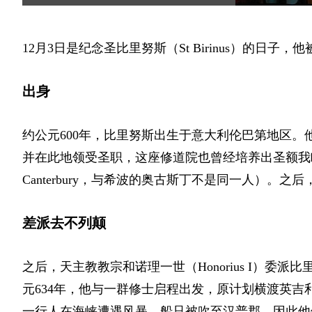
12月3日是纪念圣比里努斯
（St Birinus）
的日子，他
出身
约公元600年，比里努斯出生于意大利伦巴第地区。
并在此地领受圣职，这座修道院也曾经培养出圣额我
Canterbury，与希波的奥古斯丁不是同一人）
。之后
差派去不列颠
之后，天主教教宗和诺理一世
（Honorius I）
委派比
元634年，他与一群修士启程出发，原计划横渡英
一行人在海峡遭遇风暴，船只被吹至汉普郡，因此他们