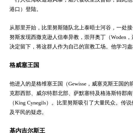
港口）
登陆。
从那里开始，比里努斯随队北上泰晤士河谷，一处接
努斯发现西撒克逊人信奉异教，崇拜奥丁
（Wode
决定留下，将这群人作为自己的宣教工场。他学习盎
格威塞王国
他进入的是格维塞王国
（Gewisse，威塞克斯王国的
克郡西部、威尔特郡北部、萨默塞特及格洛斯特郡南
（King Cynegils）
。比里努斯吸引了大量民众。传说
及平民的疑虑。
基内吉尔斯王