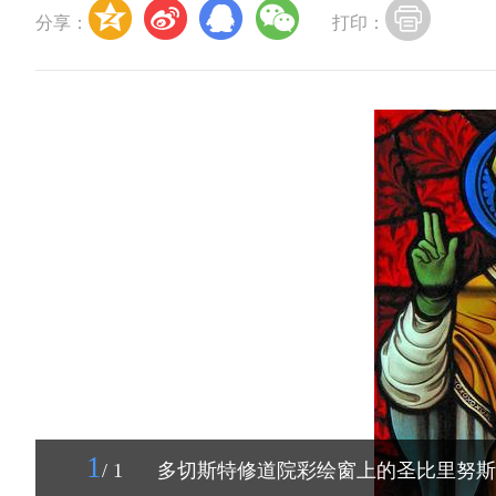
分享：
打印：
1
/ 1
多切斯特修道院彩绘窗上的圣比里努斯形象 （