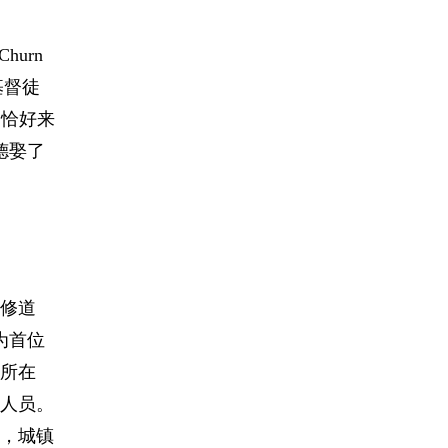
Churn
基督徒
）
恰好来
德娶了
修道
为首位
所在
人员。
，城镇