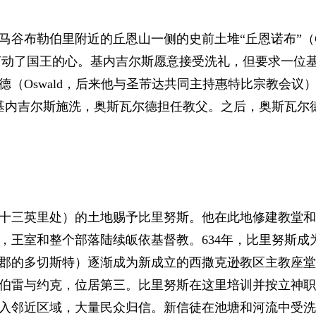
马谷布勒伯里附近的丘恩山一侧的史前土堆“丘恩诺布”
（
打动了国王的心。基内吉尔斯愿意接受洗礼，但要求一位
德
（Oswald，后来他与圣芾达共同主持惠特比宗教会议
为基内吉尔斯施洗，奥斯瓦尔德担任教父。之后，奥斯瓦尔
十三英里处）的土地赐予比里努斯。他在此地修建教堂和
，王室和整个部落陆续皈依基督教。634年，比里努斯成
郡的多切斯特）逐渐成为新成立的西撒克逊教区主教座堂
伯雷与约克，位居第三。比里努斯在这里培训并按立神职
入邻近区域，大量民众归信。新信徒在池塘和河流中受洗