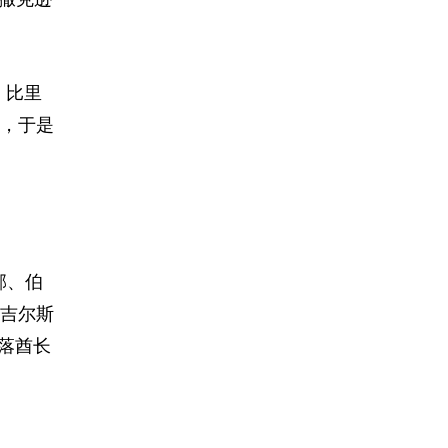
，比里
，于是
郡、伯
吉尔斯
落酋长