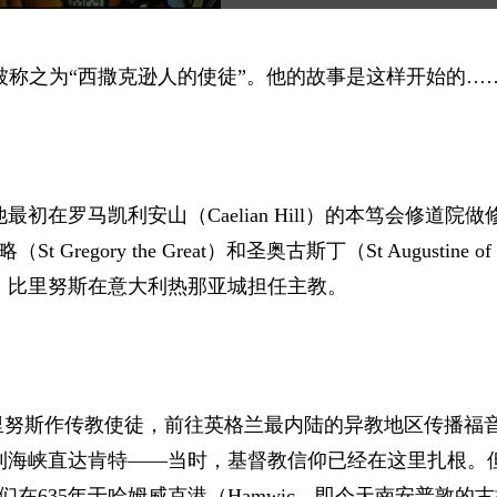
被称之为“西撒克逊人的使徒”。他的故事是这样开始的…
他最初在罗马凯利安山
（Caelian Hill）
的本笃会修道院做
略
（St Gregory the Great）
和圣奥古斯丁
（St Augustine of
，比里努斯在意大利热那亚城担任主教。
里努斯作传教使徒，前往英格兰最内陆的异教地区传播福
吉利海峡直达肯特——当时，基督教信仰已经在这里扎根。
在635年于哈姆威克港
（Hamwic，即今天南安普敦的