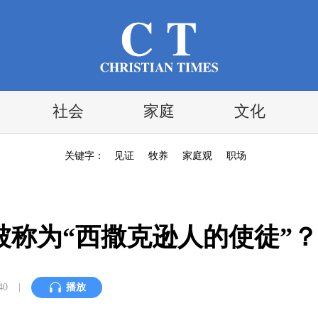
社会
家庭
文化
关键字：
见证
牧养
家庭观
职场
称为“西撒克逊人的使徒”？
40
|
播放