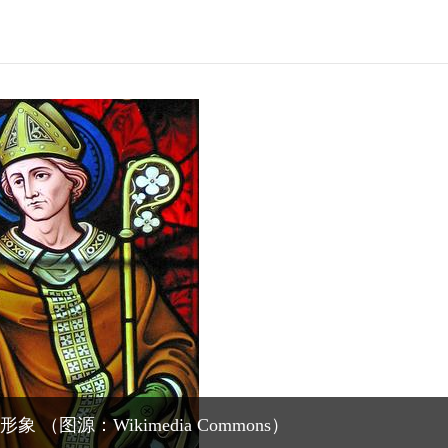
图源：Wikimedia Commons）