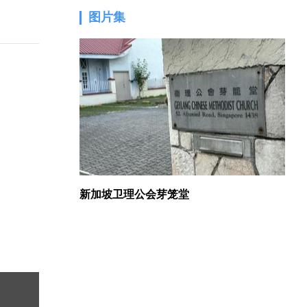
图片集
1.
新加坡卫理公会芽笼堂