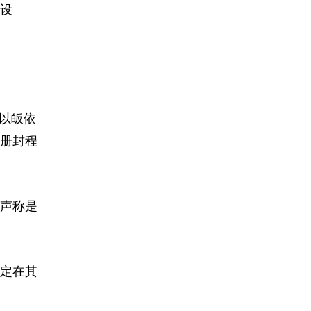
度设
以皈依
册封程
声称是
定在其