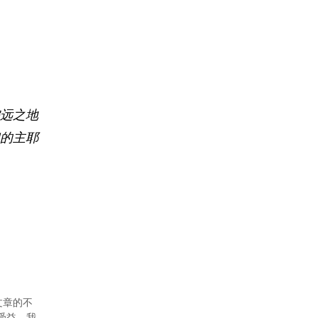
远之地
的主耶
文章的不
者受益。我