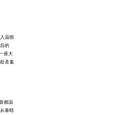
移入温彻
后的
一座大
处圣龛
首都温
域从泰晤