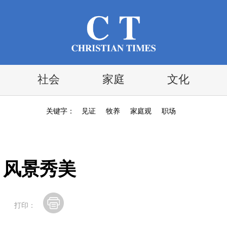
社会
家庭
文化
关键字：
见证
牧养
家庭观
职场
 风景秀美
打印：