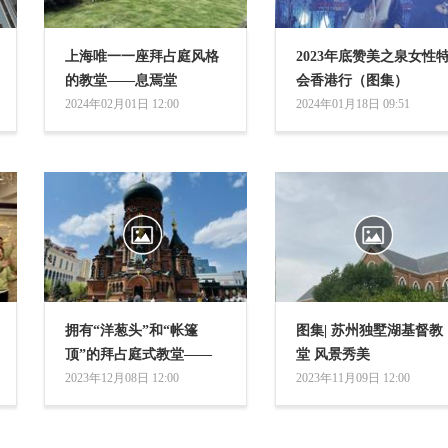
上海唯一一座拜占庭风格
2023年底赞美之泉女性
的教堂——息焉堂
会香港行（图集）
2024年02月01日 12:00
2024年01月18日 09:51
拥有“洋葱头”和“帐篷
图集| 苏州独墅湖基督教
顶”的拜占庭式教堂——
堂 风景秀美
哈尔滨圣索菲亚教堂
2023年12月08日 12:00
2023年11月09日 12:00