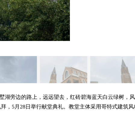
墅湖旁边的路上，远远望去，红砖碧海蓝天白云绿树，风
首次礼拜，5月28日举行献堂典礼。教堂主体采用哥特式建筑