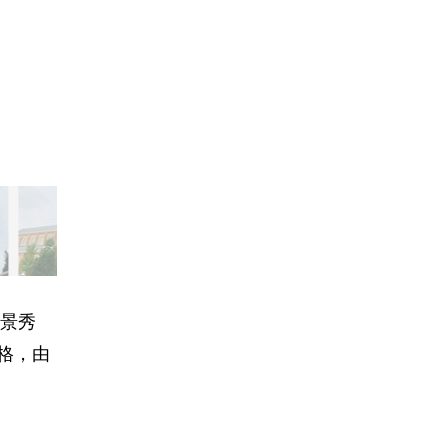
景秀
风格，由