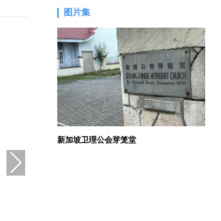
图片集
1.
新加坡卫理公会芽笼堂