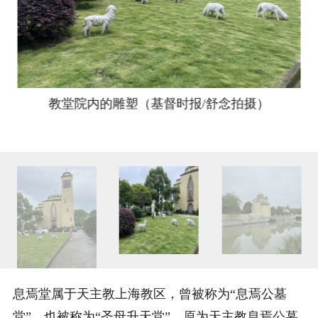
教堂院内的雕塑（基督时报/舒念拍摄）
息焉堂属于天主教上海教区，曾被称为“息焉公墓
堂”，也被称为“圣母升天堂”。原为天主教息焉公墓