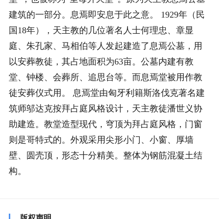
建筑的一部分。息焉即安息于此之意。 1929年（民
国18年），天主教的几位著名人士何理忠、章显
庭、朱孔家、马相伯等人发起建造了息焉公墓，用
以安葬教徒，其占地面积为63亩。公墓内建有教
堂、钟楼、会葬所、追思台等。而息焉堂被用作教
徒安葬仪式用。 息焉堂由匈牙利籍斯洛伐克著名建
筑师邬达克按拜占庭风格设计，天主教徒潘世义协
助建造。教堂造型现代，穹顶为拜占庭风格，门窗
则是哥特式的。外观采用尖形小门、小窗、厚墙
壁、圆壳顶，形态十分精美。整体为钢筋混凝土结
构。
版权声明