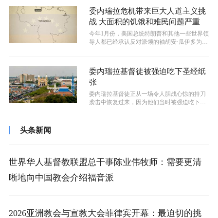
委内瑞拉危机带来巨大人道主义挑
战 大面积的饥饿和难民问题严重
今年1月份，美国总统特朗普和其他一些世界领
导人都已经承认反对派领的袖胡安·瓜伊多为委
内瑞拉的合法总统，但这个国家的情...
委内瑞拉基督徒被强迫吃下圣经纸
张
委内瑞拉基督徒正从一场令人胆战心惊的持刀
袭击中恢复过来，因为他们当时被强迫吃下圣
经纸张，并且皮肤上还被划上了十字架符...
头条新闻
世界华人基督教联盟总干事陈业伟牧师：需要更清
晰地向中国教会介绍福音派
2026亚洲教会与宣教大会菲律宾开幕：最迫切的挑