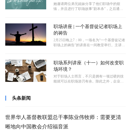
她邀请两位弟兄姐妹分享了他们职场中的烦
恼，并且进行了职场故事“剧本杀”，之后通过
圣书中有关梦想话题的讲解，在圣书真理...
职场讲座 | 一个基督徒记者职场上
的祷告
2月25日晚上7：00，一场名为“一个基督徒记者
职场上的祷告”的讲座在一间教堂举行。主讲人
为有28年记者工作经历的严...
职场系列讲座（十一）如何改变职
场环境？
对于职场人士而言，不只是拥有一项过硬的技
能就可以在职场游刃有余。除此之外，企业文
化、同事关系等职场环境同样重要。当你...
头条新闻
世界华人基督教联盟总干事陈业伟牧师：需要更清
晰地向中国教会介绍福音派