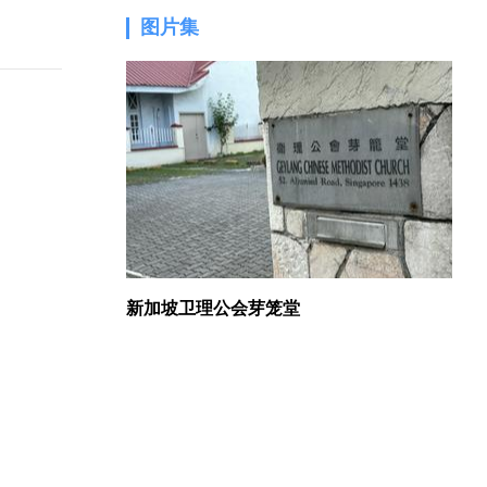
图片集
1.
新加坡卫理公会芽笼堂