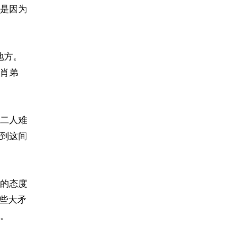
是因为
地方。
肖弟
二人难
以到这间
的态度
些大矛
。