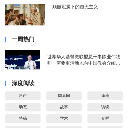
顺服冠冕下的虚无主义
一周热门
世界华人基督教联盟总干事陈业伟牧
师：需要更清晰地向中国教会介绍福
音派
深度阅读
角声
圆桌间
译稿
动态
故事
访谈
特稿
学术
专栏