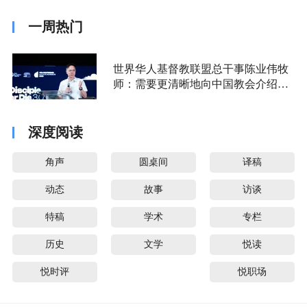
一周热门
世界华人基督教联盟总干事陈业伟牧
师：需要更清晰地向中国教会介绍福
音派
深度阅读
角声
圆桌间
译稿
动态
故事
访谈
特稿
学术
专栏
历史
文学
悦读
悦时评
悦职场