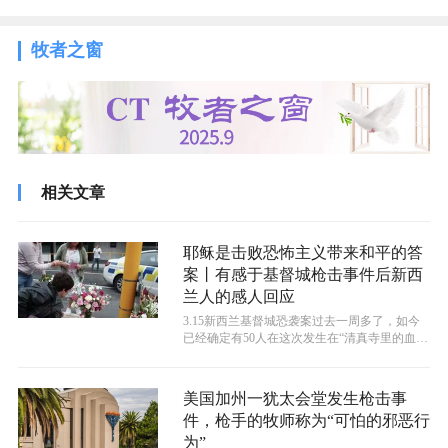
牧者之窗
相关文章
耶稣是击败恐怖主义带来和平的答
案丨有感于基督城枪击事件后新西
兰人的感人回应
3.15新西兰基督城恐袭案过去一周多了，如今
已经确定有50人在这次发生在“清真寺里的血
洗”事件中不幸遇难。针对枪手的...
美国加州一犹太会堂发生枪击事
件，枪手的牧师称为“可怕的邪恶行
为”