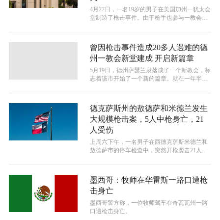
4月27日，一名19岁的男子在美国加州一犹太会
堂制造了枪击事件。由于枪手也参与一教会的
敬拜活动，于是该教会的牧师谴责...
曾因枪击事件造成20多人遇难的德
州一教会新堂建成 开启新篇章
5月19日，德州萨瑟兰泉落成了一个新教会，标
志着该市开始了一个新的篇章。就在一年半之
前，该市发生了一起恐怖的大规模枪...
德克萨斯州的敖德萨和米德兰发生
大规模枪击案，5人中枪身亡，21
人受伤
上周六下午，一名男子在西德克萨斯米德兰和
敖德萨市的停车检查中，突然开枪袭击21人。
经确认，这名嫌疑人是30多岁白人男...
墨西哥：牧师在华雷斯一路口遭枪
击身亡
墨西哥警方称，一位牧师驾车在奇瓦瓦州一路
口遭枪击身亡。