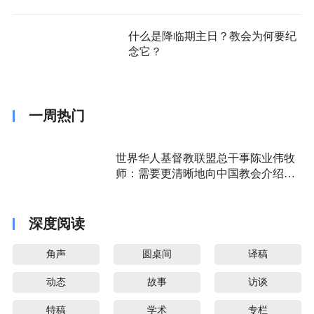
什么是降临期主日？教会为何要纪
念它？
一周热门
世界华人基督教联盟总干事陈业伟牧
师：需要更清晰地向中国教会介绍福
音派
深度阅读
角声
圆桌间
译稿
动态
故事
访谈
特稿
学术
专栏