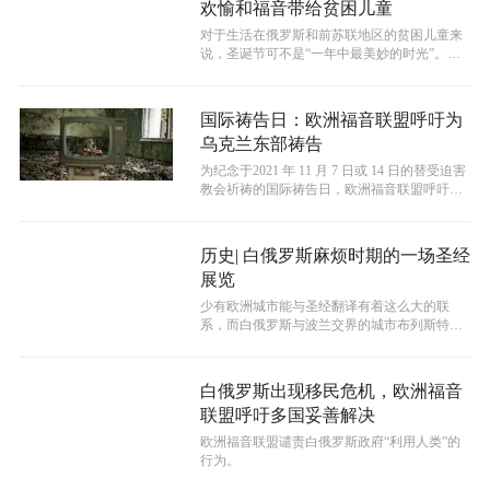
欢愉和福音带给贫困儿童
对于生活在俄罗斯和前苏联地区的贫困儿童来
说，圣诞节可不是“一年中最美妙的时光”。新
冠状病毒大流行以及由此导致的经济崩...
国际祷告日：欧洲福音联盟呼吁为
乌克兰东部祷告
为纪念于2021 年 11 月 7 日或 14 日的替受迫害
教会祈祷的国际祷告日，欧洲福音联盟呼吁福
音派教徒团结起来...
历史| 白俄罗斯麻烦时期的一场圣经
展览
少有欧洲城市能与圣经翻译有着这么大的联
系，而白俄罗斯与波兰交界的城市布列斯特就
有这样的情况。布列斯特有着1000年的...
白俄罗斯出现移民危机，欧洲福音
联盟呼吁多国妥善解决
欧洲福音联盟谴责白俄罗斯政府“利用人类”的
行为。