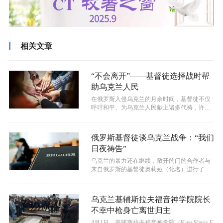
相关文章
“不会离开”——基督徒选择战时帮
助乌克兰人民
​在俄罗斯入侵乌克兰的月余时间，基督徒不仅
呼吁和平、为乌克兰人民献上诸多代祷，许多
基督徒还选择在这艰难的时刻帮助有需...
俄罗斯基督徒谈乌克兰战争：“我们
日夜祷告”
乌克兰的暴力还在继续，敞开的门的合作者与
来自俄罗斯的基督徒奥莉娅（化名）进行了会
面。用她自己的话，奥莉娅与敞开的门分...
乌克兰基辅斯拉夫福音神学院院长
不幸中枪身亡离世归主
​4月1日，基辅斯拉夫福音神学院（Kiev Slavic E