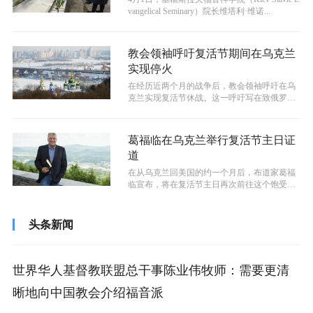
vangelical Seminary）院长维塔利·维诺...
教会领袖呼吁复活节期间在乌克兰
实现停火
在经历近两个月的战争后，教会领袖呼吁在乌
克兰实现复活节休战。这一呼吁写在致俄罗斯
总统弗拉基米尔·普京和乌克兰总统沃洛...
葛福临在乌克兰举行复活节主日证
道
在从乌克兰回美国的约一个月后，布道家葛福
临宣布，将在复活节主日再次前往这个饱受战
争蹂躏的国家发表特别信息。
头条新闻
世界华人基督教联盟总干事陈业伟牧师：需要更清
晰地向中国教会介绍福音派