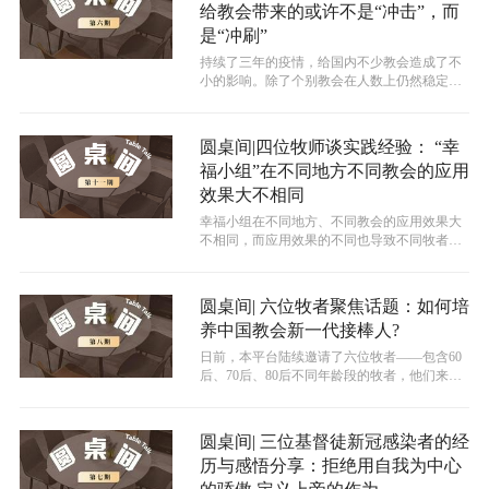
给教会带来的或许不是“冲击”，而
是“冲刷”
持续了三年的疫情，给国内不少教会造成了不
小的影响。除了个别教会在人数上仍然稳定增
长，大部分教会信徒流失惨重。教会在疫...
圆桌间|四位牧师谈实践经验： “幸
福小组”在不同地方不同教会的应用
效果大不相同
幸福小组在不同地方、不同教会的应用效果大
不相同，而应用效果的不同也导致不同牧者对
幸福小组产生了不同的观点。
圆桌间| 六位牧者聚焦话题：如何培
养中国教会新一代接棒人?
日前，本平台陆续邀请了六位牧者——包含60
后、70后、80后不同年龄段的牧者，他们来自
不同的地区，包括华东、华南和华...
圆桌间| 三位基督徒新冠感染者的经
历与感悟分享：拒绝用自我为中心