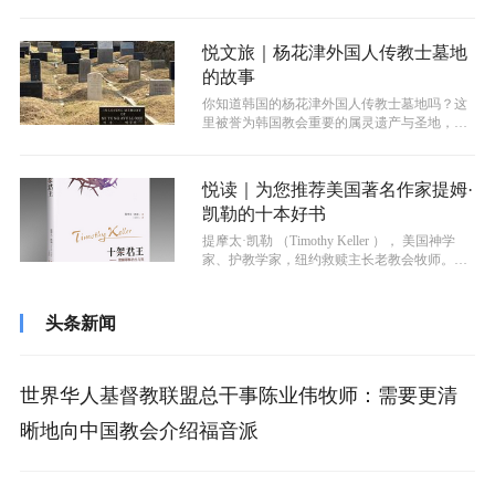
个热心教会事奉的基督徒。日前，笔者...
悦文旅｜杨花津外国人传教士墓地
的故事
你知道韩国的杨花津外国人传教士墓地吗？这
里被誉为韩国教会重要的属灵遗产与圣地，每
年会吸引许多人慕名前来参观与纪念。在...
悦读｜为您推荐美国著名作家提姆·
凯勒的十本好书
提摩太·凯勒 （Timothy Keller ）， 美国神学
家、护教学家，纽约救赎主长老教会牧师。其
著作《为何是他》...
头条新闻
世界华人基督教联盟总干事陈业伟牧师：需要更清
晰地向中国教会介绍福音派