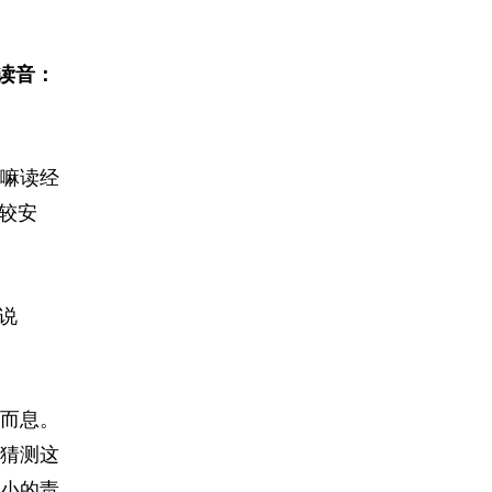
读音：
嘛读经
较安
说
而息。
猜测这
小的责