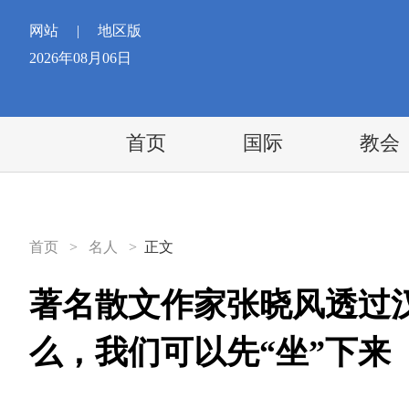
网站
|
地区版
2026年08月06日
首页
国际
教会
首页
>
名人
>
正文
著名散文作家张晓风透过汉
么，我们可以先“坐”下来