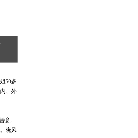
2
/ 2
图源：张晓风讲座分享
时
姐50多
内、外
善意、
。晓风