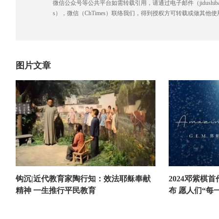
微信公众号等公共平台如需转载引用，请通过电子邮件（jidushibao@gmai
s），微信（ChTimes）联络我们，得到授权方可转载或做其他使
图片文章
钩沉|近代教育家陶行知：效法耶稣奉献
2024邓紫棋首作
精神 一生推行平民教育
布 愿人们“每