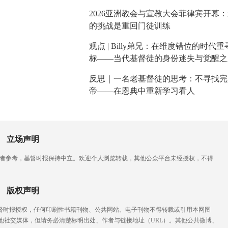
2026亚洲教会与宣教大会菲律宾开幕
的挑战是重回门徒训练
观点 | Billy弟兄：在维度错位的时代
标——当代基督徒的身份迷失与觉醒之
反思｜一名老基督徒的思考：不寻找完
帝——在恩典中重新学习看人
立场声明
读者参考，基督时报保持中立。欢迎个人浏览转载，其他公众平台未经授权，不得
版权声明
基督时报授权，任何印刷性书籍刊物、公共网站、电子刊物不得转载或引用本网图
他社交媒体，但请务必清楚标明出处、作者与链接地址（URL）。其他公共微博、