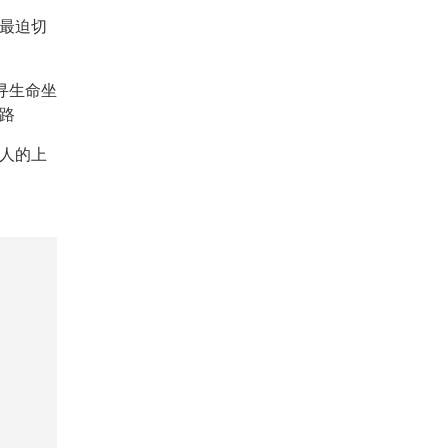
：最迫切
重寻生命坐
路
人的上