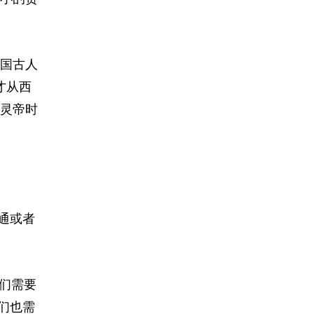
国古人
才从西
灵帝时
通或者
们需要
们也需