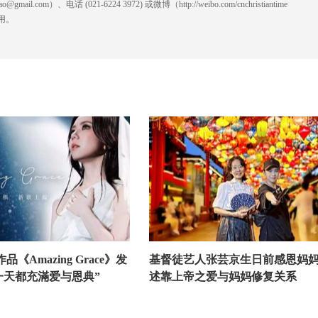
l.com）、电话 (021-6224 3972
) ‬或微博（http://weibo.com/cnchristiantime
用。
品《Amazing Grace》发
基督徒艺人张芸京生日前感恩妈
一天都充滿爱与恩典”
述靠上帝之爱与妈妈修复关系