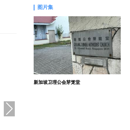
图片集
1.
新加坡卫理公会芽笼堂