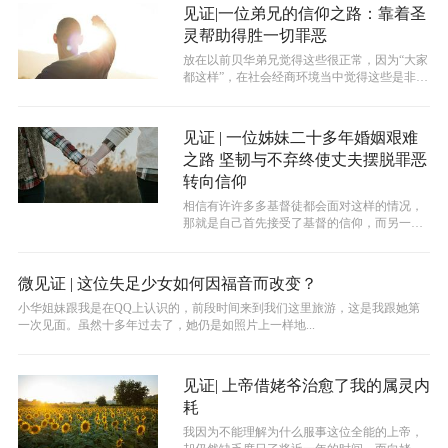
见证|一位弟兄的信仰之路：靠着圣
灵帮助得胜一切罪恶
放在以前贝华弟兄觉得这些很正常，因为“大家
都这样”，在社会经商环境当中觉得这些是非常
正常的。但是圣灵光照他以后，他就...
见证 | 一位姊妹二十多年婚姻艰难
之路 坚韧与不弃终使丈夫摆脱罪恶
转向信仰
相信有许许多多基督徒都会面对这样的情况，
那就是自己首先接受了基督的信仰，而另一半
还未入门，甚至有的弟兄姐妹们经常会...
微见证 | 这位失足少女如何因福音而改变？
小华姐妹跟我是在QQ上认识的，前段时间来到我们这里旅游，这是我跟她第
一次见面。虽然十多年过去了，她仍是如照片上一样地...
见证| 上帝借姥爷治愈了我的属灵内
耗
我因为不能理解为什么服事这位全能的上帝，