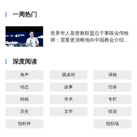
一周热门
世界华人基督教联盟总干事陈业伟牧
师：需要更清晰地向中国教会介绍福
音派
深度阅读
角声
圆桌间
译稿
动态
故事
访谈
特稿
学术
专栏
历史
文学
悦读
悦时评
悦职场