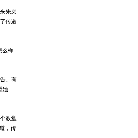
来朱弟
了传道
怎么样
告。有
看她
个教堂
道，传