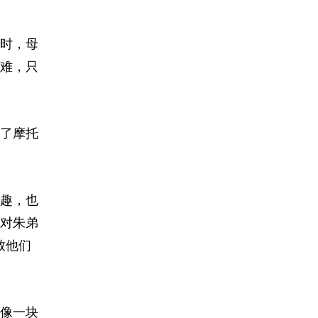
时，母
难，只
买了摩托
趣，也
对朱弟
致他们
像一块