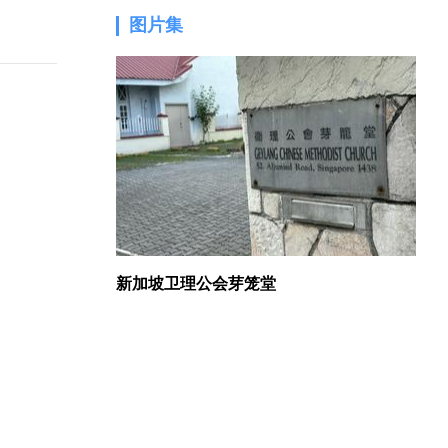
图片集
1.
新加坡卫理公会芽笼堂