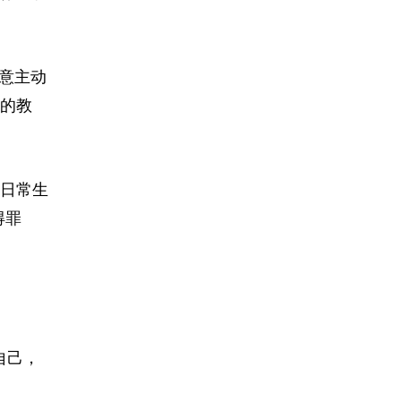
意主动
的教
日常生
得罪
自己，