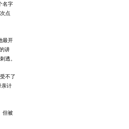
个名字
次点
她最开
的讲
刺透。
接受不了
母亲计
。但被