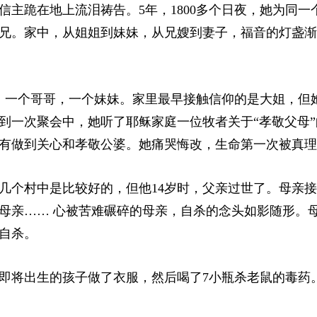
主跪在地上流泪祷告。5年，1800多个日夜，她为同一
兄。家中，从姐姐到妹妹，从兄嫂到妻子，福音的灯盏渐
、一个哥哥，一个妹妹。家里最早接触信仰的是大姐，但
到一次聚会中，她听了耶稣家庭一位牧者关于“孝敬父母”
有做到关心和孝敬公婆。她痛哭悔改，生命第一次被真理
几个村中是比较好的，但他14岁时，父亲过世了。母亲
母亲…… 心被苦难碾碎的母亲，自杀的念头如影随形。
自杀。
即将出生的孩子做了衣服，然后喝了7小瓶杀老鼠的毒药