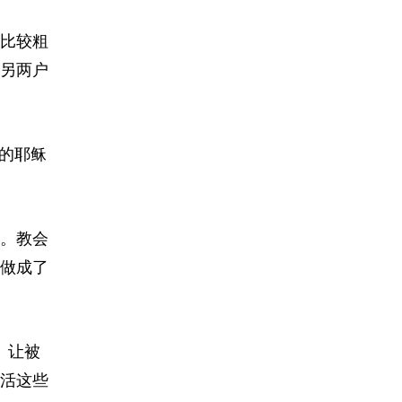
，比较粗
另两户
的耶稣
。教会
料做成了
。让被
活这些