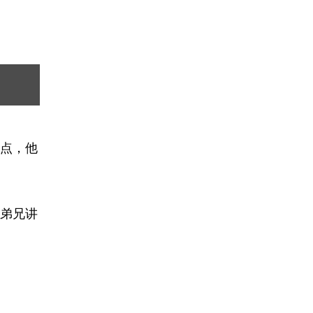
会点，他
弟兄讲