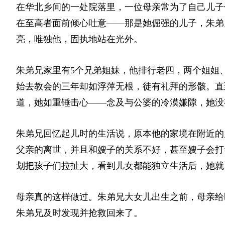
在华北乡间的一处院落里，一位母亲常为了自己儿子信
在至高者面前倾心吐意——那是她倔强的儿子，朱弟
亮，唯独他，固执地站在光外。
朱弟兄家里有5个兄弟姐妹，他排行老四，两个姐姐
始去教会的三年却如浮萍无根，徒有礼拜的形骸。直
道，她如重锤击心——念及与公婆的冷漠嫌隙，她没
朱弟兄回忆起儿时的生活说，原本他的家境在附近的
父亲的离世，并且和嫂子的关系不好，甚至嫂子会打
划把孩子们拉扯大，看到儿女都能独立生活后，她就
母亲真的这样做过。朱弟兄大女儿出生之前，母亲给
朱弟兄及时发现并抢救回来了。