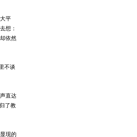
大平
去想：
却依然
里不谈
声直达
归了教
显现的