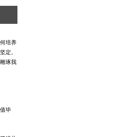
何培养
坚定。
雕琢我
值毕