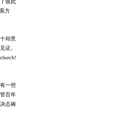
了彼此
系方
十却意
见证。
rch!
有一些
管百年
决志祷