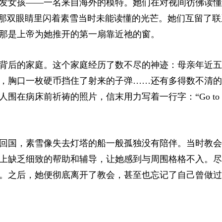
发女孩——一名来自海外的模特。她们在对视间彷佛读懂
”那双眼睛里闪着素雪当时未能读懂的光芒。她们互留了联
那是上帝为她推开的第一扇靠近祂的窗。
背后的家庭。这个家庭经历了数不尽的神迹：母亲年近五
，胸口一枚硬币挡住了射来的子弹……还有多得数不清的
病床前祈祷的照片，信末用力写着一行字：“Go to chu
回国，素雪像失去灯塔的船一般孤独没有陪伴。当时教会
上缺乏细致的帮助和辅导，让她感到与周围格格不入。尽
。之后，她便彻底离开了教会，甚至也忘记了自己曾做过