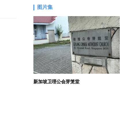
图片集
1.
新加坡卫理公会芽笼堂