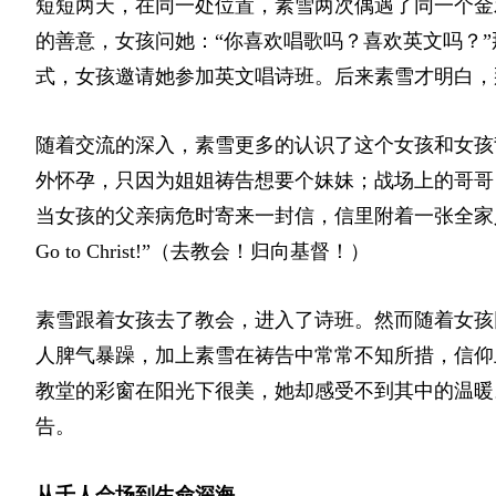
短短两天，在同一处位置，素雪两次偶遇了同一个金
的善意，女孩问她：“你喜欢唱歌吗？喜欢英文吗？
式，女孩邀请她参加英文唱诗班。后来素雪才明白，
随着交流的深入，素雪更多的认识了这个女孩和女孩
外怀孕，只因为姐姐祷告想要个妹妹；战场上的哥哥
当女孩的父亲病危时寄来一封信，信里附着一张全家人围在
Go to Christ!”（去教会！归向基督！）
素雪跟着女孩去了教会，进入了诗班。然而随着女孩
人脾气暴躁，加上素雪在祷告中常常不知所措，信仰
教堂的彩窗在阳光下很美，她却感受不到其中的温暖
告。
从千人会场到生命深海