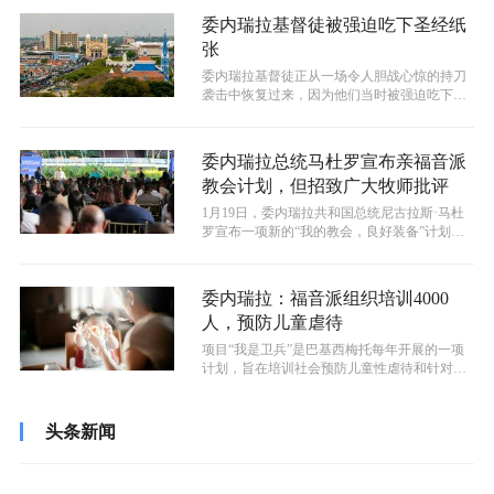
委内瑞拉基督徒被强迫吃下圣经纸
张
委内瑞拉基督徒正从一场令人胆战心惊的持刀
袭击中恢复过来，因为他们当时被强迫吃下圣
经纸张，并且皮肤上还被划上了十字架符...
委内瑞拉总统马杜罗宣布亲福音派
教会计划，但招致广大牧师批评
1月19日，委内瑞拉共和国总统尼古拉斯·马杜
罗宣布一项新的“我的教会，良好装备”计划，
准备对福音派的教会建筑进行翻新...
委内瑞拉：福音派组织培训4000
人，预防儿童虐待
项目“我是卫兵”是巴基西梅托每年开展的一项
计划，旨在培训社会预防儿童性虐待和针对未
成年人的暴力。
头条新闻