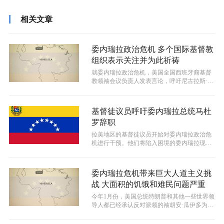
相关文章
委内瑞拉政治危机 多个国际基督教
组织表示关注并为此祈祷
就委内瑞拉政治危机，美国全国西班牙裔基督
教领袖会议负责人发表言论，呼吁尼古拉斯·马
杜罗辞职。
基督徒议员呼吁委内瑞拉总统马杜
罗辞职
拉美地区的基督徒议员开始对委内瑞拉政治危
机进行干预。他们将陷入困境的委内瑞拉现任
总统尼古拉斯·马杜罗所领导的政府称为...
委内瑞拉危机带来巨大人道主义挑
战 大面积的饥饿和难民问题严重
今年1月份，美国总统特朗普和其他一些世界领
导人都已经承认反对派领的袖胡安·瓜伊多为委
内瑞拉的合法总统，但这个国家的情...