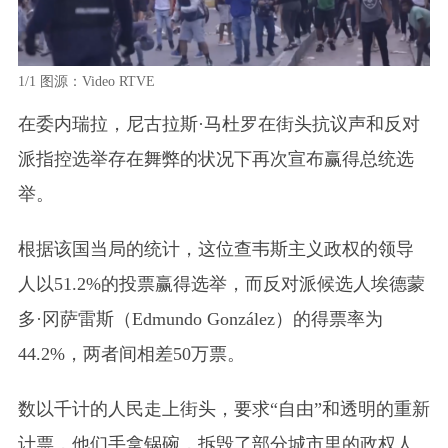
1/1
图源：Video RTVE
在委内瑞拉，尼古拉斯·马杜罗在街头抗议声和反对
派指控选举存在舞弊的状况下再次宣布赢得总统选
举。
根据该国当局的统计，这位查韦斯主义政权的领导
人以51.2%的投票赢得选举，而反对派候选人埃德蒙
多·冈萨雷斯
（Edmundo González）
的得票率为
44.2%，两者间相差50万票。
数以千计的人民走上街头，要求“自由”和透明的重新
计票，他们手拿锅碗，拆毁了部分城市里的政权人