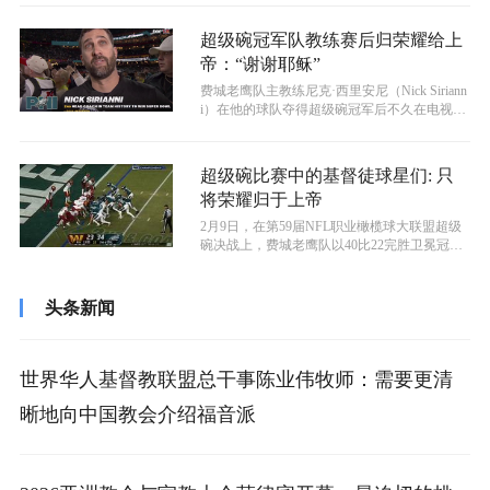
超级碗冠军队教练赛后归荣耀给上
帝：“谢谢耶稣”
费城老鹰队主教练尼克·西里安尼（Nick Siriann
i）在他的球队夺得超级碗冠军后不久在电视节
目上感谢耶稣，他说...
超级碗比赛中的基督徒球星们: 只
将荣耀归于上帝
2月9日，在第59届NFL职业橄榄球大联盟超级
碗决战上，费城老鹰队以40比22完胜卫冕冠军
堪萨斯城酋长队，再次夺得超...
头条新闻
世界华人基督教联盟总干事陈业伟牧师：需要更清
晰地向中国教会介绍福音派