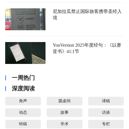
尼加拉瓜禁止国际旅客携带圣经入
境
YouVersion 2025年度经句：《以赛
亚书》41:1节
一周热门
深度阅读
角声
圆桌间
译稿
动态
故事
访谈
特稿
学术
专栏