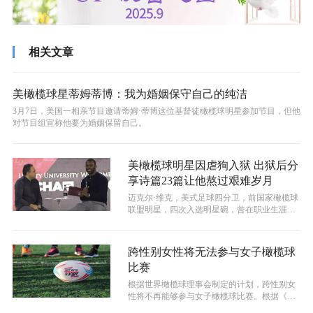
相关文章
美橄榄球星蒂姆蒂博：我为婚姻保守自己的纯洁
3月7日，美国一相亲节目邀请蒂姆·蒂博这位基督徒橄榄球明星参加节目，但他
对节目组宣称他要为婚姻保留自己。
美橄榄球明星因虐狗入狱 出狱后分
享诗篇23篇让他熬过艰难岁月
迈克尔·维克，美式足球四分卫，前国家橄榄球
联盟明星，四次入选明星碗，曾在职业生涯黄
金时期被运作非法斗狗，造成几十条狗...
跨性别女性将无法参与女子橄榄球
比赛
根据世界橄榄球理事会制定的计划，跨性别女
性将不再能够参与女子橄榄球比赛。根据《每
日电讯报》的报道，世界橄榄球理事会此...