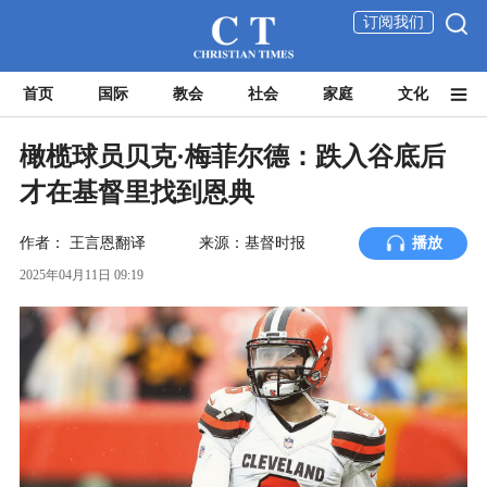
订阅我们
首页
国际
教会
社会
家庭
文化
橄榄球员贝克·梅菲尔德：跌入谷底后
才在基督里找到恩典
作者：
王言恩翻译
来源：基督时报
播放
2025年04月11日 09:19