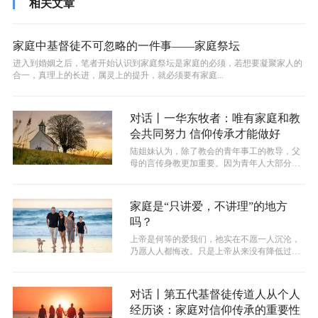
相关文章
家庭中基督徒不可忽略的一件事——家庭祭坛
进入到婚姻之后，笔者开始认识到家庭祭坛是家庭的必须，若想要凝聚家人的
合一，真理上的长进，属灵上的提升，就必须要有家庭...
对话丨一华东牧者：唯有家庭和教
会共同努力 信仰传承才能做好
陆姐妹认为，除了教会的青年事工的教导，父
母的言传身教更加重要。因为青年人大部分的
时间不是在教会，而是在家。父母除了是...
家庭是“只讲爱，不讲理”的地方
吗？
上帝是何等的爱我们，祂实在不愿一人沉沦，
乃愿人人都悔改。只是上帝从来没有降低过祂
真理的标准，从没有因为爱任何一个罪人...
对话丨第五代基督徒传道人从个人
经历谈：家庭对信仰传承的重要性