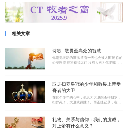
相关文章
诗歌 | 敬畏至高处的智慧
你毫无波动的漠视 终有一天也会被人围观 你的
心安理得 即将祸福无门 没有人再为你呐喊 我
们的肉体出于...
取走扫罗皇冠的少年和敬畏上帝受
膏者的大卫
在这个少年的心中，他认为大卫想杀掉扫罗，
扫罗死了，大卫就得胜了。而圣经记录，在大
卫有多次可以杀掉追杀自己的扫罗的情况...
礼物、关系与信仰：我们的虔诚，
对上帝有什么意义？