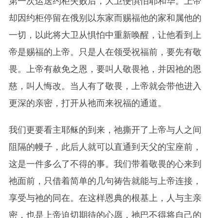
第一次运送约柜失败后，大卫便惧怕耶和华。上帝
却因约柜停留在俄别以东家而赐福他的家和属
他
的
一切，以此将大卫从惧怕中重新唤醒，让他看到上
帝是赐福的上帝。只是人在领受祝福前，要先有敬
畏。上帝有赦免之恩，要叫人敬畏祂，并因祂的恩
慈，叫人悔改。当人有了敬畏，上帝就会带他进入
更深的亲密，打开从祂而来祝福的通道。
我们更要看主耶稣的到来，祂撕开了上帝与人之间
阻隔的幔子，此后人就可以直通到天父的宝座前，
这是一件多么了不得的事。我们带着敬畏的心来到
祂面前，只借着简单的几句祷告就能与上帝连接，
享受与祂的同在。在这样恩典的根基上，人与主亲
密，也是上帝迫切期待的心愿，祂巴不得将自己的