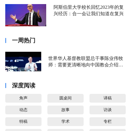
阿斯伯里大学校长回忆2023年的复
兴经历：合一会让我们知道在复兴
一周热门
世界华人基督教联盟总干事陈业伟牧
师：需要更清晰地向中国教会介绍福
音派
深度阅读
角声
圆桌间
译稿
动态
故事
访谈
特稿
学术
专栏