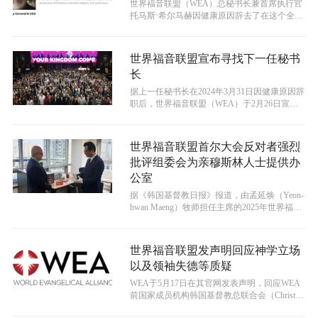
世界福音联盟（WEA）总秘书长兼首席执行官
托马斯·希尔马赫因健康原因辞去了在这个全球
性基督教机构中的职务。
世界福音联盟宣布寻找下一任秘书
长
据上一任秘书长在2024年3月31日因健康原因辞
职后，世界福音联盟（WEA）于2月26日宣布
正在寻找下一任领导人。
世界福音联盟首尔大会反对者强烈
批评组委会为亲穆斯林人士提供办
公室
据《韩国基督教日报》报道，由孟延焕（Yeon-
hwan Maeng）牧师担任主席的2025年世界福音
联盟首尔大会反对...
世界福音联盟发声明回应神学立场
以及领袖失德等质疑
WEA于5月17日在其官网发表声明，回应WEA
前国家成员机构韩国基督教总联合会（Christian
Council ...