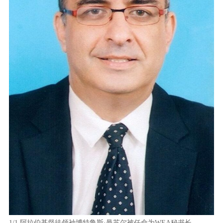
1/1
阿拉伯基督徒领袖博特鲁斯·曼苏尔被任命为WEA秘书长。