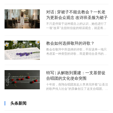
由威斯康星医学院的研究人员组织调查的...
对话 | 穿裙子不能去教会？一长老
为更新会众观念 改诗班圣服为裙子
不只是停留于这种观念上的认识，她也进行了
一项“改革”去扭转信徒的错误观念，就是将诗
班献诗人员的圣服改换一新。“弟兄定...
教会如何选择敬拜的诗歌？
教会在敬拜中所选择的诗歌，不应该单一地只
考虑某一种类型的诗歌，而是要结合圣书的教
导、教会历史的角度以及教会的处境，从...
特写 | 从解散到重建：一支基督徒
合唱团的文化使命突围
十年前，燕翔合唱团发起人李弟兄怀着“让圣洁
的歌声传入社会”的异象创立了这支合唱团。十
年来，他们试图突破教会的围墙，将...
头条新闻