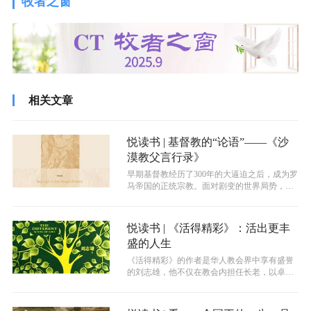
牧者之窗
相关文章
悦读书 | 基督教的“论语”——《沙
漠教父言行录》
早期基督教经历了300年的大逼迫之后，成为罗
马帝国的正统宗教。面对剧变的世界局势，一
部分沙漠教父没有进入到政治中心，...
悦读书 | 《活得精彩》：活出更丰
盛的人生
《活得精彩》的作者是华人教会界中享有盛誉
的刘志雄，他不仅在教会内担任长老，以卓越
的治理和教导事奉上帝，更在教会外，于...