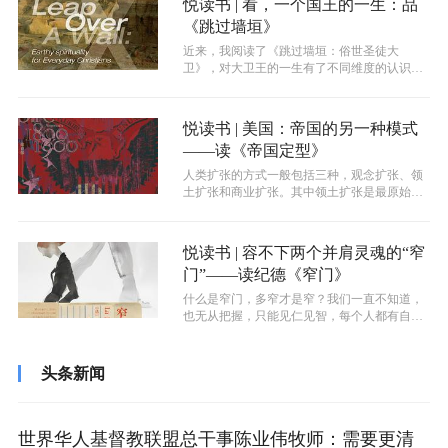
悦读书 | 看，一个国王的一生：品
《跳过墙垣》
近来，我阅读了《跳过墙垣：俗世圣徒大
卫》，对大卫王的一生有了不同维度的认识。
原来大卫不是高高在上的圣书传奇人物，而
是...
悦读书 | 美国：帝国的另一种模式
——读《帝国定型》
人类扩张的方式一般包括三种，观念扩张、领
土扩张和商业扩张。其中领土扩张是最原始的
扩张模式，这就是通过暴力征服的模式，...
悦读书 | 容不下两个并肩灵魂的“窄
门”——读纪德《窄门》
什么是窄门，多窄才是窄？我们一直不知道，
也无从把握，只能见仁见智，每个人都有自己
的窄门。但是每个人都有自己的窄门，那...
头条新闻
世界华人基督教联盟总干事陈业伟牧师：需要更清