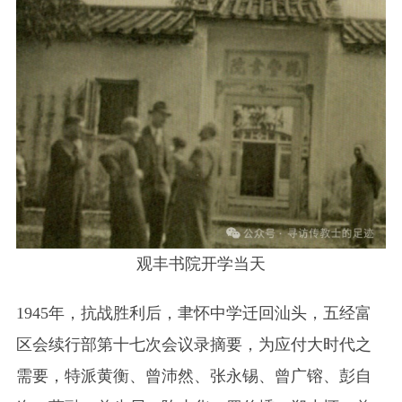
观丰书院开学当天
1945年，抗战胜利后，聿怀中学迁回汕头，五经富
区会续行部第十七次会议录摘要，为应付大时代之
需要，特派黄衡、曾沛然、张永锡、曾广镕、彭自