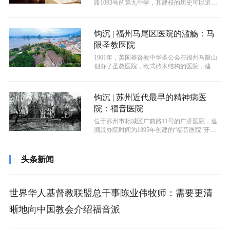
路1093号的第九中学，其建校的历史可以追溯
至1892年，距今已有132年悠...
钩沉 | 福州马尾区医院的滥觞：马
限圣教医院
​1901年，英国基督教中华圣公会在福州马限山
创办了圣教医院，欧式砖木结构的医院，建筑
面积达1100平方米，分病房区...
钩沉 | 苏州近代最早的精神病医
院：福音医院
位于苏州市相城区广前路11号的广济医院，追
溯其办院时间为1895年创建的“福音医院”开
始，距今已有130年的悠久历史...
头条新闻
世界华人基督教联盟总干事陈业伟牧师：需要更清
晰地向中国教会介绍福音派