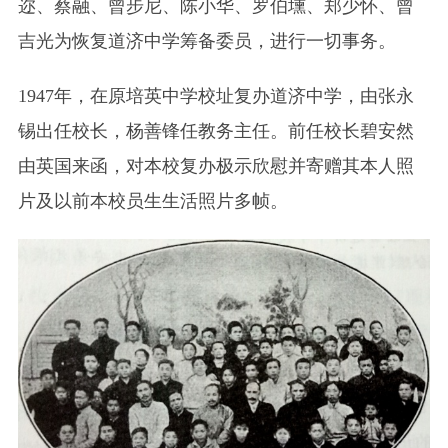
迩、蔡融、曾步尼、陈小华、罗伯壎、郑少怀、曾
吉光为恢复道济中学筹备委员，进行一切事务。
1947年，在原培英中学校址复办道济中学，由张永
锡出任校长，杨善锋任教务主任。前任校长碧安然
由英国来函，对本校复办极示欣慰并寄赠其本人照
片及以前本校员生生活照片多帧。