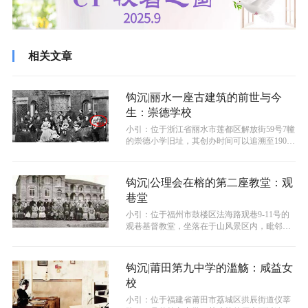
相关文章
钩沉|丽水一座古建筑的前世与今
生：崇德学校
小引：位于浙江省丽水市莲都区解放街59号7幢
的崇德小学旧址，其创办时间可以追溯至1901
年，距今已有123年的悠久历...
钩沉|公理会在榕的第二座教堂：观
巷堂
小引：位于福州市鼓楼区法海路观巷9-11号的
观巷基督教堂，坐落在于山风景区内，毗邻鳌
峰书院和格致中学，其建堂的历史可...
钩沉|莆田第九中学的滥觞：咸益女
校
小引：位于福建省莆田市荔城区拱辰街道仪莘