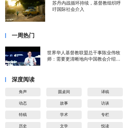
苏丹内战循环持续，基督教组织呼
吁国际社会介入
一周热门
世界华人基督教联盟总干事陈业伟牧
师：需要更清晰地向中国教会介绍福
音派
深度阅读
角声
圆桌间
译稿
动态
故事
访谈
特稿
学术
专栏
历史
文学
悦读