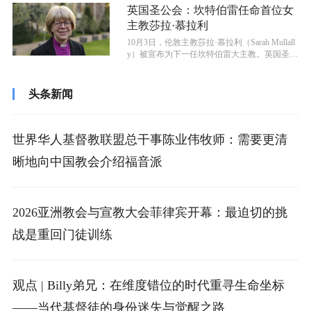
英国圣公会：坎特伯雷任命首位女
主教莎拉·慕拉利
10月3日，伦敦主教莎拉·慕拉利（Sarah Mullall
y）被宣布为下一任坎特伯雷大主教。英国圣公
会和更多圣公会...
头条新闻
世界华人基督教联盟总干事陈业伟牧师：需要更清
晰地向中国教会介绍福音派
2026亚洲教会与宣教大会菲律宾开幕：最迫切的挑
战是重回门徒训练
观点 | Billy弟兄：在维度错位的时代重寻生命坐标
——当代基督徒的身份迷失与觉醒之路