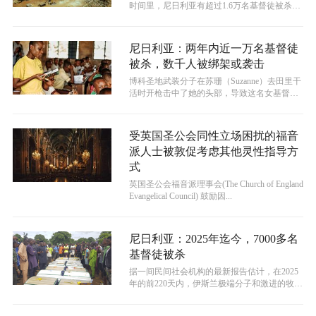
时间里，尼日利亚有超过1.6万名基督徒被杀
害，因为基督信徒成为暴力受...
尼日利亚：两年内近一万名基督徒
被杀，数千人被绑架或袭击
博科圣地武装分子在苏珊（Suzanne）去田里干
活时开枪击中了她的头部，导致这名女基督徒
失明，杀且害了她的父亲。这次...
受英国圣公会同性立场困扰的福音
派人士被敦促考虑其他灵性指导方
式
英国圣公会福音派理事会(The Church of England
Evangelical Council) 鼓励因...
尼日利亚：2025年迄今，7000多名
基督徒被杀
​据一间民间社会机构的最新报告估计，在2025
年的前220天内，伊斯兰极端分子和激进的牧民
民兵组织已杀害了超过700...