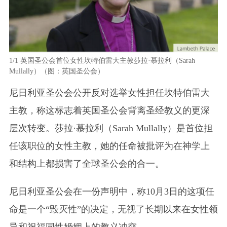
1/1
英国圣公会首位女性坎特伯雷大主教莎拉·慕拉利（Sarah
Mullally）（图：英国圣公会）
尼日利亚圣公会公开反对选举女性担任坎特伯雷大
主教，称这标志着英国圣公会背离圣经教义的更深
层次转变。莎拉·慕拉利（Sarah Mullally）是首位担
任该职位的女性主教，她的任命被批评为在神学上
和结构上都损害了全球圣公会的合一。
尼日利亚圣公会在一份声明中，称10月3日的这项任
命是一个“毁灭性”的决定，无视了长期以来在女性领
导和祝福同性婚姻上的教义冲突。