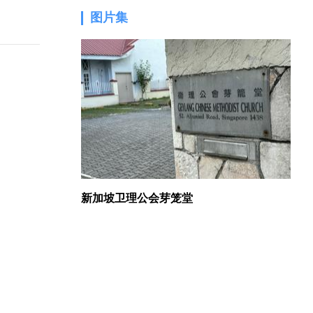
图片集
1.
新加坡卫理公会芽笼堂