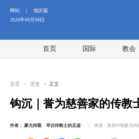
网站
|
地区版
2026年08月08日
首页
国际
教会
首页
>
历史
>
正文
钩沉｜誉为慈善家的传教
作者：
蒙允转载
寻访传教士的足迹
|
来源：基督时报蒙允转