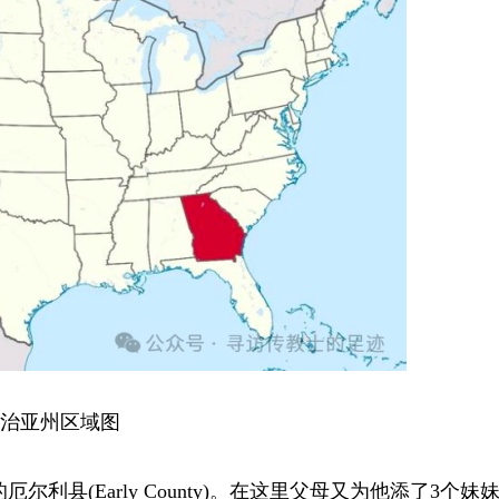
治亚州区域图
利县(Early County)。在这里父母又为他添了3个妹