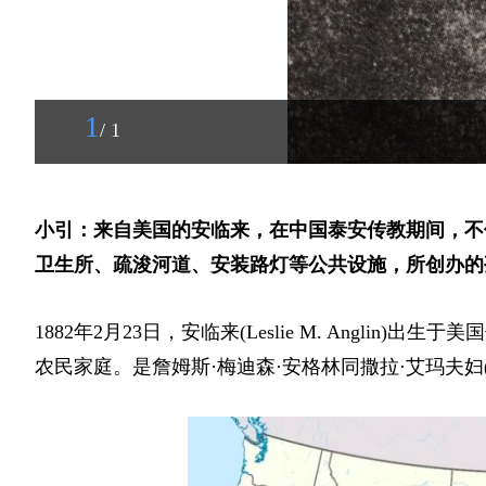
1
/ 1
小引：来自美国的安临来，在中国泰安传教期间，不
卫生所、疏浚河道、安装路灯等公共设施，所创办的
1882年2月23日，安临来(Leslie M. Anglin)出生于
农民家庭。是詹姆斯·梅迪森·安格林同撒拉·艾玛夫妇(James 