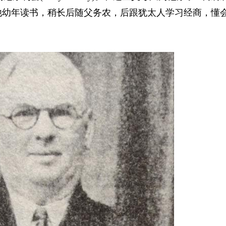
，他幼年读书，稍长后随父务农，后跟犹太人学习经商，懂