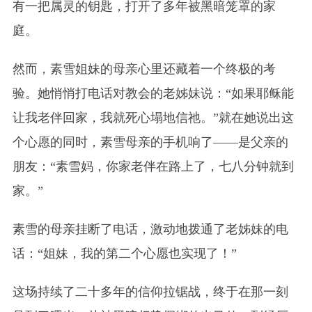
有一把属灵的钥匙，打开了多年被黑暗笼罩的家
庭。
然而，素雪姐妹的母亲心里还藏着一个终极的考
验。她悄悄打电话对教会的老姊妹说：“如果耶稣能
让我老伴回家，我就死心塌地信祂
。
”就在她说出这
个心愿的同时，素雪母亲的手机响了——是父亲的
朋友：“素雪妈，你家老伴在路上了，七八分钟就到
家。”
素雪的母亲挂断了电话，激动地拨通了老姊妹的电
话：“姐妹，我的第二个心愿也实现了！”
这场持续了二十多年的信仰拉锯战，终于在那一刻