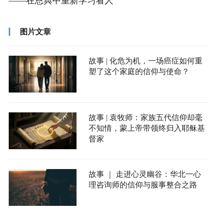
——在恩典中重新学习看人
图片文章
故事 | 化危为机，一场癌症如何重
塑了这个家庭的信仰与使命？
故事 | 袁牧师：家族五代信仰却毫
不知情，蒙上帝带领终归入耶稣基
督家
故事 ｜ 走进心灵幽谷：华北一心
理咨询师的信仰与服事整合之路