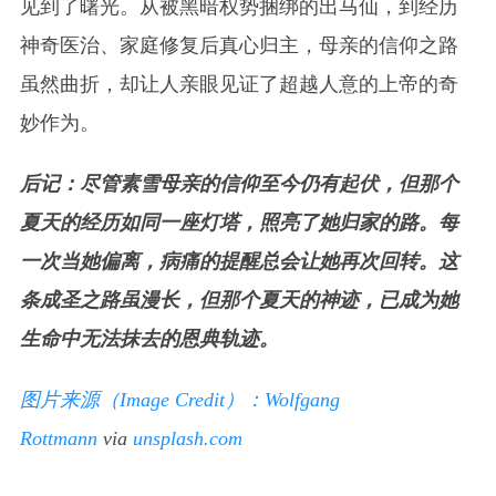
见到了曙光。从被黑暗权势捆绑的出马仙，到经历
神奇医治、家庭修复后真心归主，母亲的信仰之路
虽然曲折，却让人亲眼见证了超越人意的上帝的奇
妙作为。
后记：尽管素雪母亲的信仰至今仍有起伏，但那个
夏天的经历如同一座灯塔，照亮了她归家的路。每
一次当她偏离，病痛的提醒总会让她再次回转。这
条成圣之路虽漫长，但那个夏天的神迹，已成为她
生命中无法抹去的恩典轨迹。
图片来源（Image Credit）：
Wolfgang
Rottmann
via
unsplash.com