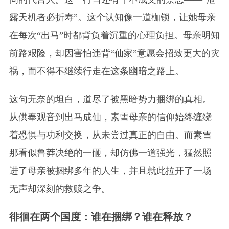
露天机者必折寿”。这个认知像一道枷锁，让她母亲
在每次“出马”时都背负着沉重的心理负担。母亲明知
前路艰险，却因害怕违背“仙家”意愿会招致更大的灾
祸，而不得不继续行走在这条幽暗之路上。
这句无奈的坦白，道尽了被黑暗势力捆绑的真相。
从供奉观音到出马成仙，素雪母亲的信仰始终缠绕
着恐惧与功利交换，从未尝过真正的自由。而素雪
那看似鲁莽决绝的一砸，却仿佛一道强光，猛然照
进了母亲被捆绑多年的人生，并且就此拉开了一场
无声却深刻的救赎之争。
徘徊在两个国度：谁在捆绑？谁在释放？