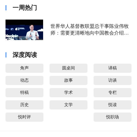
一周热门
世界华人基督教联盟总干事陈业伟牧
师：需要更清晰地向中国教会介绍福
音派
深度阅读
角声
圆桌间
译稿
动态
故事
访谈
特稿
学术
专栏
历史
文学
悦读
悦时评
悦职场