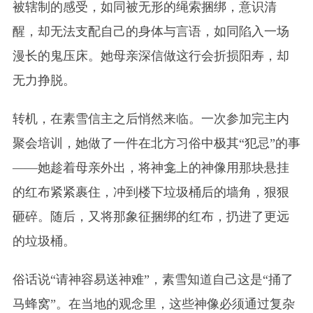
被辖制的感受，如同被无形的绳索捆绑，意识清
醒，却无法支配自己的身体与言语，如同陷入一场
漫长的鬼压床。她母亲深信做这行会折损阳寿，却
无力挣脱。
转机，在素雪信主之后悄然来临。一次参加完主内
聚会培训，她做了一件在北方习俗中极其“犯忌”的事
——她趁着母亲外出，将神龛上的神像用那块悬挂
的红布紧紧裹住，冲到楼下垃圾桶后的墙角，狠狠
砸碎。随后，又将那象征捆绑的红布，扔进了更远
的垃圾桶。
俗话说“请神容易送神难”，素雪知道自己这是“捅了
马蜂窝”。在当地的观念里，这些神像必须通过复杂