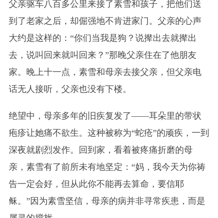
父亲驱车八百多公里来接了素雪和孩子，把他们送
到了老家之后，却倔强地不肯进家门。父亲的心声
大约是这样的：“你们当我是狗？说撵出去就撵出
去，说叫回来就叫回来？”那晚父亲住在了他朋友
家。晚上十一点，素雪和母亲去接父亲，但父亲电
话无人接听，父亲也没有下楼。
绝望中，母亲多年的旧疾复发了——耳朵里的带状
疱疹让她痛不欲生。这种被称为“蛇疮”的顽疾，一到
深夜就剧烈发作。回到家，看着被疼痛折磨的母
亲，素雪有了前所未有地坚定：“妈，我今天为你祷
告一定会好，但从此你不能再去算命，要信耶
稣。”因为素雪坚信，母亲的病并非寻常疾患，而是
属灵的搅扰。