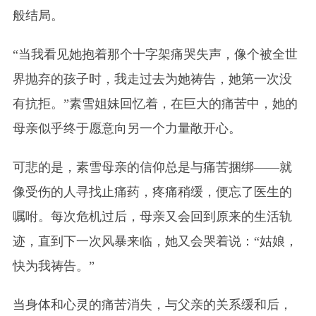
般结局。
“当我看见她抱着那个十字架痛哭失声，像个被全世
界抛弃的孩子时，我走过去为她祷告，她第一次没
有抗拒
。
”素雪姐妹回忆着，在巨大的痛苦中，她的
母亲似乎终于愿意向另一个力量敞开心。
可悲的是，素雪母亲的信仰总是与痛苦捆绑——就
像受伤的人寻找止痛药，疼痛稍缓，便忘了医生的
嘱咐。每次危机过后，母亲又会回到原来的生活轨
迹，直到下一次风暴来临，她又会哭着说：“姑娘，
快为我祷告。”
当身体和心灵的痛苦消失，与父亲的关系缓和后，