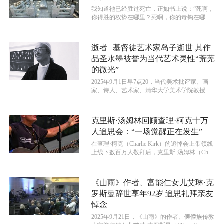
我知道祂已经胜过死亡，正如书上说：“死啊，
你得胜的权势在哪里？死啊，你的毒钩在哪
里？”因为耶稣已经胜过了死亡，我们借...
逝者 | 基督徒艺术家岛子逝世 其作
品圣水墨被誉为当代艺术灵性“荒芜
的微光”
2025年9月1日早7点20，当代美术批评家、画
家、诗人、艺术家、清华大学美术学院教授岛
子因病于北京逝世，享年69岁...
克里斯·汤姆林回顾查理·柯克十万
人追思会：“一场觉醒正在发生”
​在查理·柯克（Charlie Kirk）的追悼会上带领线
上线下数百万人敬拜后，克里斯·汤姆林（Chris
Toml...
《山雨》作者、富能仁女儿艾琳·克
罗斯曼辞世享年92岁 追思礼拜亲友
悼念
​2025年9月21日，《山雨》的作者、傈僳族传教