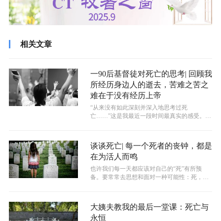
相关文章
一90后基督徒对死亡的思考| 回顾我
所经历身边人的逝去，苦难之苦之
难在于没有经历上帝
​“从来没有如此深刻并深入地思考过死
亡……”这是我最近一段时间最真实的感受。不
久前，一位许久不见却十分相熟的姊妹因车...
谈谈死亡| 每一个死者的丧钟，都是
在为活人而鸣
也许我们每一天都应该对自己的“死”有所预
备。要常常去思想和面对一种可能性：死，对
我们来说，不一定就是遥不可及，很有可...
大姨夫教我的最后一堂课：死亡与
永恒