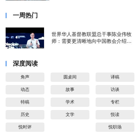
一周热门
世界华人基督教联盟总干事陈业伟牧
师：需要更清晰地向中国教会介绍福
音派
深度阅读
角声
圆桌间
译稿
动态
故事
访谈
特稿
学术
专栏
历史
文学
悦读
悦时评
悦职场