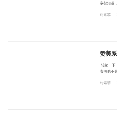
帝都知道，
刘索菲
赞美系
​ 想象
表明他不是
刘索菲