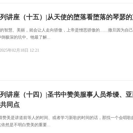
列讲座（十五）|从天使的堕落看堕落的琴瑟的
开上帝的智慧、美丽，就会让人走向骄傲，上帝是憎恶骄傲的……撒旦因为自
倒极深的坑中。牠最了解...
2025年02月18日 12:21
列讲座（十四）|圣书中赞美服事人员希缦、亚
共同点
你觉得赞美是讲道前等人的时间、或者学习新歌的时间的话，那找一个会唱歌
依然是不明白赞美的重要...