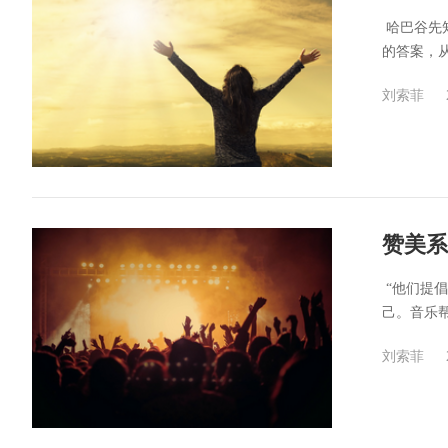
​ 哈巴
的答案，从
刘索菲
赞美系
​ “他
己。音乐帮
刘索菲