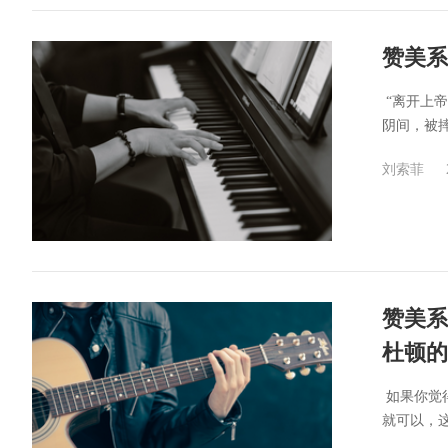
赞美系
​ “离
阴间，被摔
刘索菲
赞美系
杜顿的
​ 如果
就可以，这