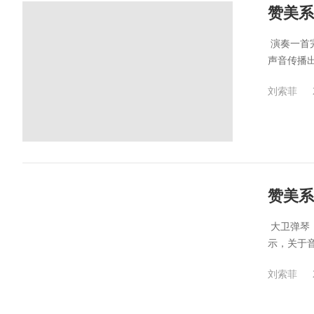
赞美系
​ 演奏
声音传播出
刘索菲
赞美系
​ 大卫
示，关于音
刘索菲