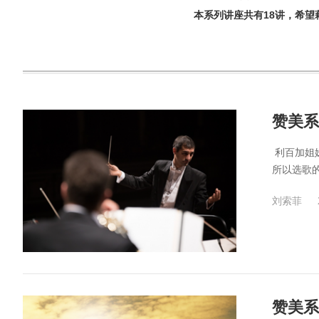
本系列讲座共有18讲，希
赞美系
​ 利百
所以选歌的
刘索菲
赞美系