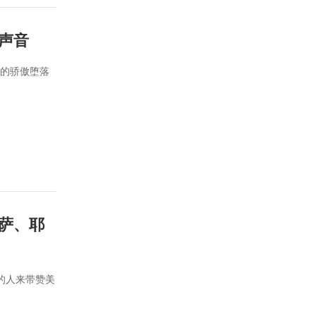
声音
己的骄傲堕落
萨、耶
的人来带赞美