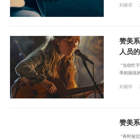
刘索菲
赞美系
人员的
​ “当
帝的操练的
刘索菲
赞美系
​ “有