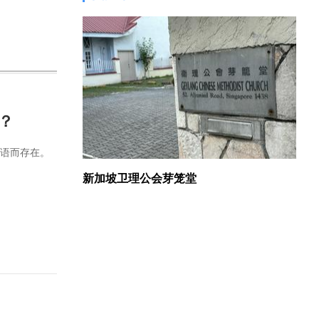
？
话语而存在。
新加坡卫理公会芽笼堂