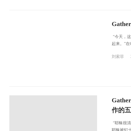
Gat
​ “今
起来。”在Ga
刘索菲
Gat
作的五
​ “耶稣
耶稣被钉十