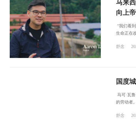
马来西
向上帝
​ “我们
生命正在改
舒念
20
国度城
​ 马可·
的劳动者。
舒念
20