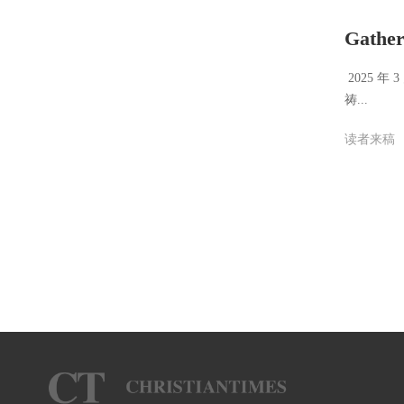
Gat
​ ​202
祷...
读者来稿