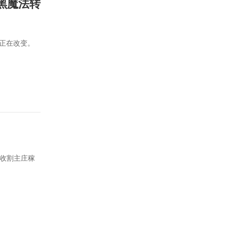
黑魔法转
们正在改变。
名收割主庄稼