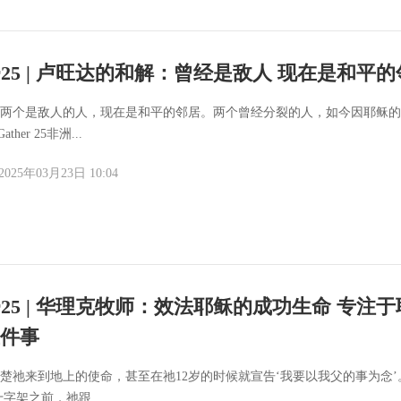
her25 | 卢旺达的和解：曾经是敌人 现在是和平
天，这两个是敌人的人，现在是和平的邻居。两个曾经分裂的人，如今因耶稣
ther 25非洲...
2025年03月23日 10:04
her25 | 华理克牧师：效法耶稣的成功生命 专注
件事
很清楚祂来到地上的使命，甚至在祂12岁的时候就宣告‘我要以我父的事为念’
字架之前，祂跟...