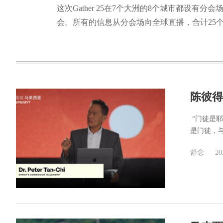
这次Gather 25在7个大洲的8个城市都设
会。所有的信息从分会场向全球直播，合计25
陈彼得
​ “门
是门徒，与
舒念
20