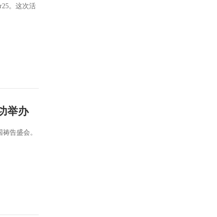
r25。这次活
成功举办
跨国祷告盛会。