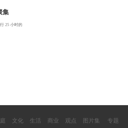
聚集
行 25 小时的
庭
文化
生活
商业
观点
图片集
专题