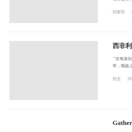
刘索菲
西非利
​ “在每
帝，颂扬上
舒念
20
Gat