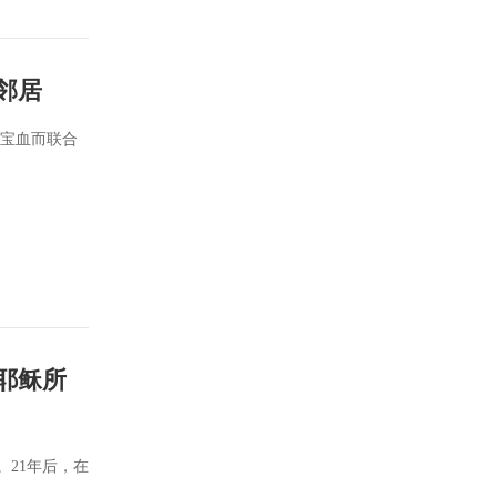
的邻居
的宝血而联合
于耶稣所
。21年后，在