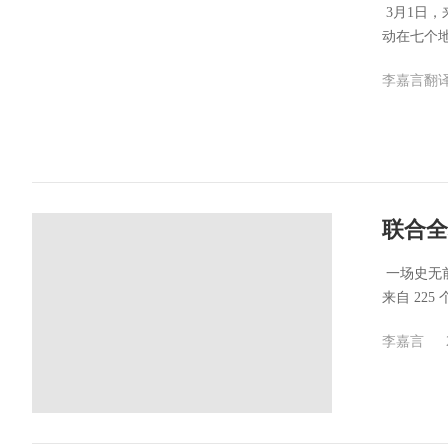
​ 3月1
动在七个地点
李嘉言翻
联合全
​ 一场史
来自 225 个
李嘉言