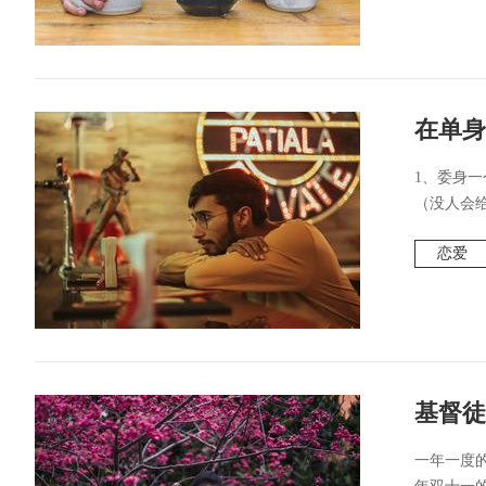
在单身
1、委身
（没人会给
恋爱
基督徒
一年一度