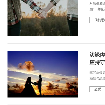
对颜值和
胎”，并且
信徒思
访谈|
应持守
李兴华牧
婚姻与恋爱
恋爱