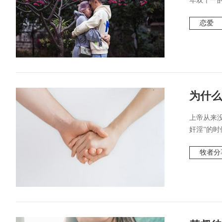
年双十一的
恋爱
为什么
上帝从来
奸淫”的时
牧者分