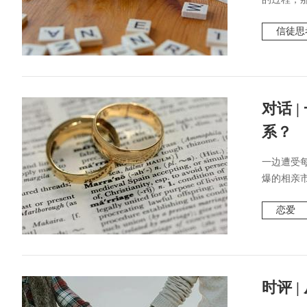
信徒思
对话 
系？
​一边遭受
爆的相亲市
恋爱
时评 