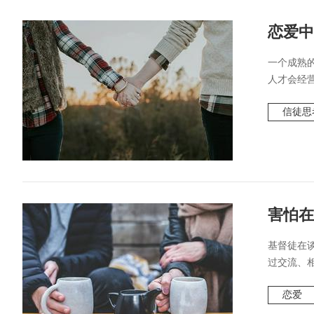
恋爱中
一个成熟
人才会经营彼此
信徒思
害怕在
基督徒在
过交流、相
恋爱