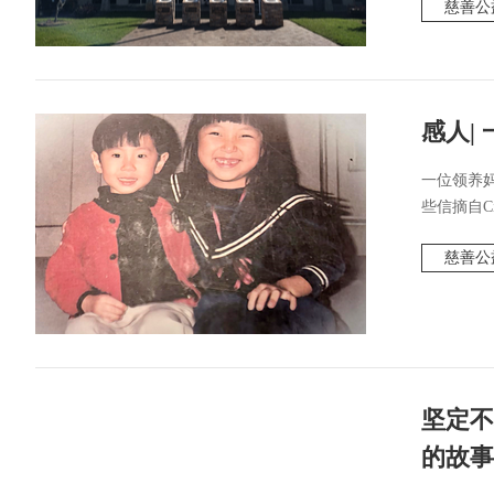
慈善公
感人|
一位领养
些信摘自Cind
慈善公
坚定不
的故事