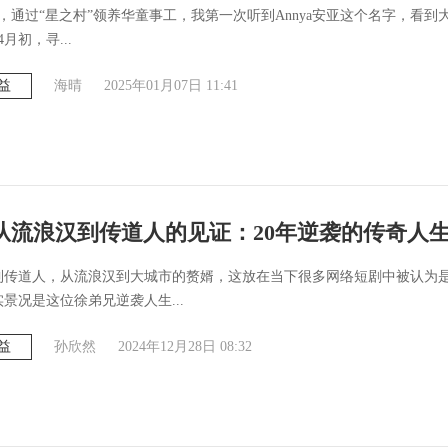
3月，通过“星之村”领养华童事工，我第一次听到Annya安亚这个名字，看
月初，寻...
益
海晴
2025年01月07日 11:41
 从流浪汉到传道人的见证：20年逆袭的传奇人
到传道人，从流浪汉到大城市的赘婿，这放在当下很多网络短剧中被认为
景况是这位徐弟兄逆袭人生...
益
孙欣然
2024年12月28日 08:32