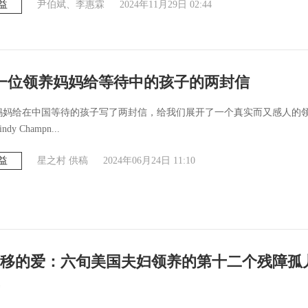
益
尹伯斌、李惠霖
2024年11月29日 02:44
 一位领养妈妈给等待中的孩子的两封信
妈妈给在中国等待的孩子写了两封信，给我们展开了一个真实而又感人的
y Champn...
益
星之村 供稿
2024年06月24日 11:10
移的爱：六旬美国夫妇领养的第十二个残障孤儿Ka