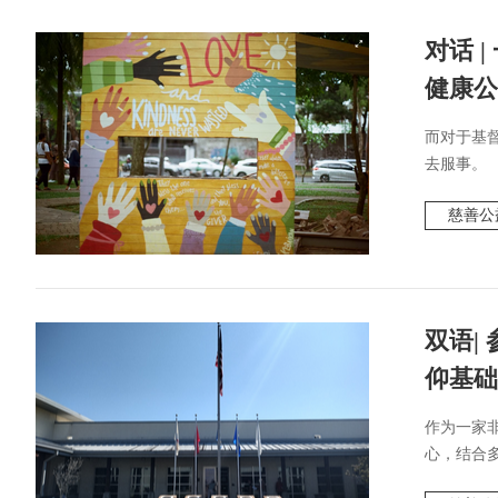
对话 
健康公
而对于基
去服事。
慈善公
双语|
仰基础
作为一家
心，结合多