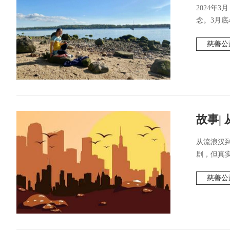
2024年
念。3月底4
慈善公
故事|
从流浪汉
剧，但真实
慈善公