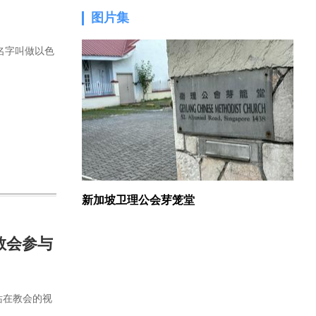
图片集
1.
名字叫做以色
新加坡卫理公会芽笼堂
教会参与
站在教会的视