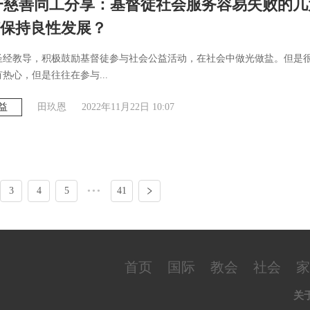
一慈善同工分享：基督徒社会服务容易失败的几
保持良性发展？
据圣经教导，积极鼓励基督徒参与社会公益活动，在社会中做光做盐。但是
热心，但是往往在参与...
益
田玖恩
2022年11月22日 10:07
3
4
5
•••
41
首页
国际
教会
社会
家
关