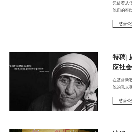
凭借着从信
他们的奉献
慈善公
特稿|
应社会
在基督新
他的教义和
慈善公