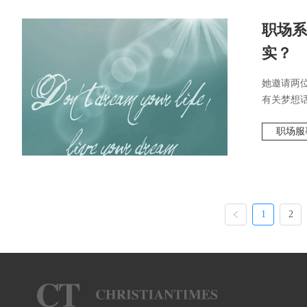
职场系
实？
她邀请两
有关梦想话
职场服
1
2