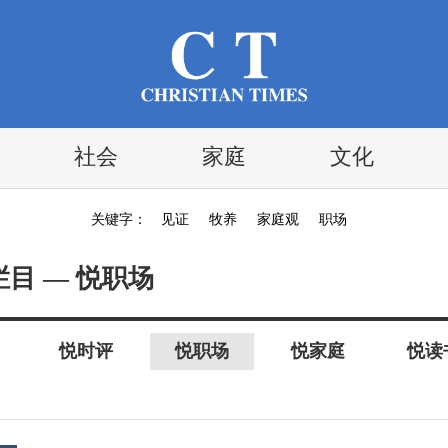
社会
家庭
文化
关键字：
见证
牧养
家庭观
职场
栏目 — 悦职场
悦时评
悦职场
悦家庭
悦读