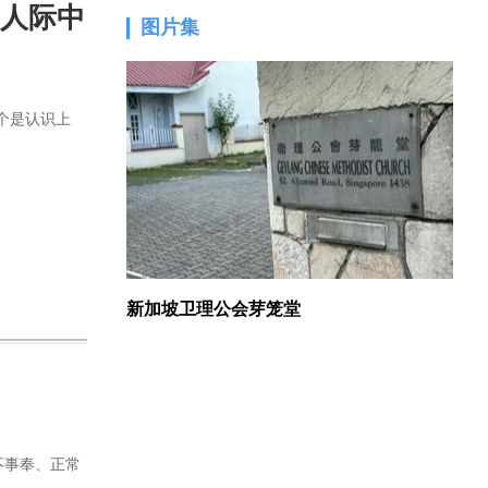
场人际中
图片集
1.
个是认识上
新加坡卫理公会芽笼堂
不事奉、正常