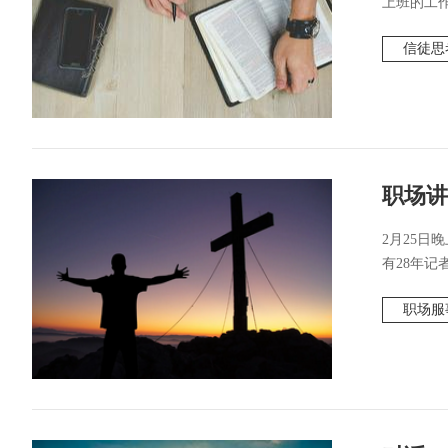
上班的工作
信徒思
职场讲
2月25日
有28年记
职场服