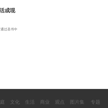
活成现
后通过圣书中
庭
文化
生活
商业
观点
图片集
专题