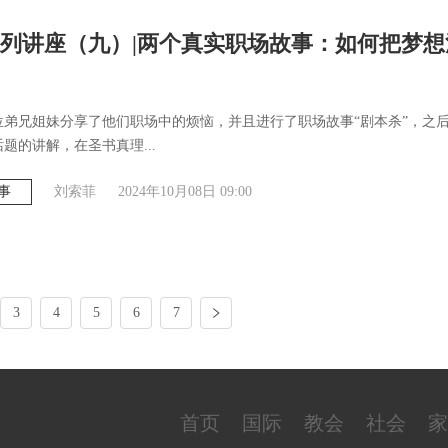
列讲座（九）|两个真实职场故事：如何把梦想
位弟兄姐妹分享了他们职场中的烦恼，并且进行了职场故事“剧本杀”，之
题的讲解，在圣书真理...
事
刘索菲
2024年10月08日 09:00
3
4
5
6
7
首页
国际
教会
社会
家