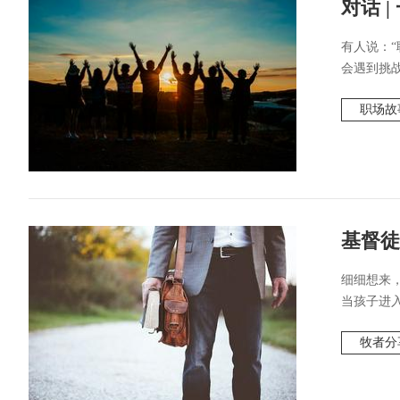
对话 
有人说：
会遇到挑战
职场故
基督徒
细细想来
当孩子进入
牧者分