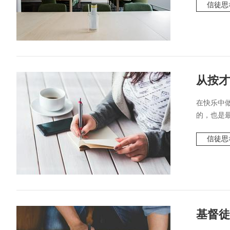
信徒思
从按才
在快乐中
的，也是最
信徒思
基督徒