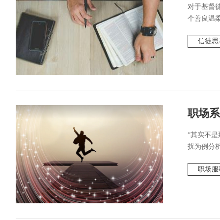
对于基督
个善良温柔
信徒思
职场系
“其实不
扰为例分析
职场服