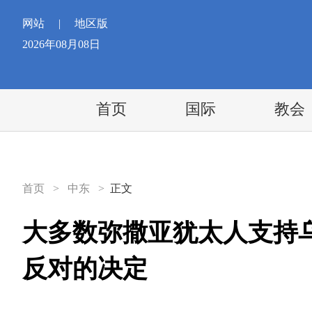
网站
|
地区版
2026年08月08日
首页
国际
教会
首页
>
中东
>
正文
大多数弥撒亚犹太人支持
反对的决定