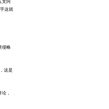
五支阿
似乎这就
斯侵略
，这是
并论，