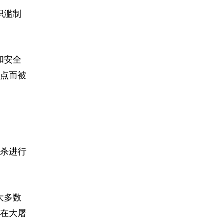
织滥制
和安全
点而被
杀进行
大多数
在大屠