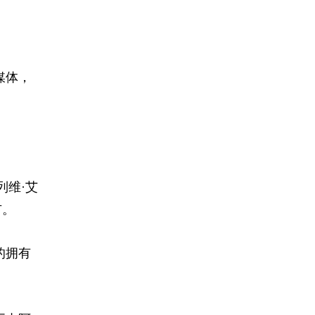
媒体，
列维·艾
市。
的拥有