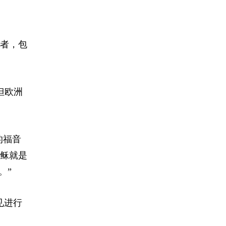
死者，包
但欧洲
的福音
稣就是
。”
见进行