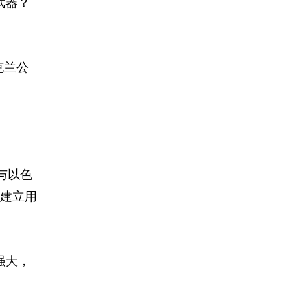
武器？
克兰公
与以色
建立用
强大，