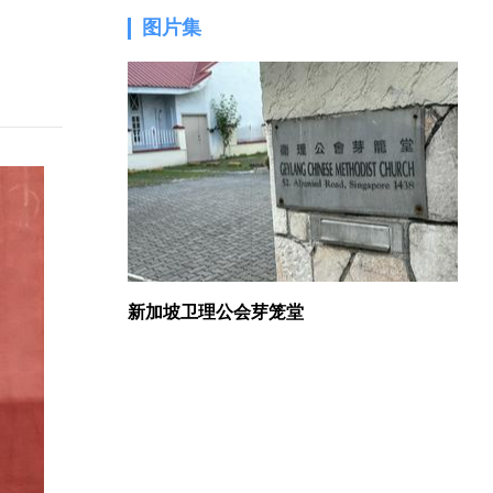
图片集
1.
新加坡卫理公会芽笼堂