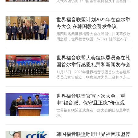
人代表团访问了中国基督教协会及中国基督教
三自爱国运动委员会。
世界福音联盟计划2025年在首尔举
办大会 在韩国教会引发争议
​第四届洛桑世界福音大会在韩国仁川闭幕仅数
周之后，世界福音联盟（WEA）随即宣布了将
于2025年10月27日至31日...
世界福音联盟大会组织委员会在韩
国首尔举行感恩礼拜和新闻发布会
11月15日，2025年世界福音联盟首尔大会组织
委员会宣告成立，联席主席为吴正贤和李永
勋。
世界福音联盟官宣下次大会，重
申“福音派、保守且正统”价值观
世界福音联盟正式宣布下次大会的日期及举办
地。
韩国福音联盟呼吁世界福音联盟停