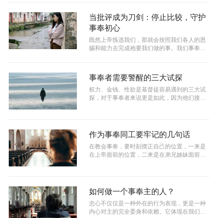
当批评成为刀剑：停止比较，守护
事奉初心
既然上帝拣选我们，那就会按照我们各人的恩
赐和能力去完成祂要我们做的事。我们事奉最
终的果效如何，不是由人决定的，而是全...
事奉者需要警醒的三大试探
权力、金钱、性欲是基督徒容易遇到的三大试
探，对于事奉者来说更是如此，因为他们接触
的教会事务多，认识的信徒多，挑战也就...
作为事奉同工要牢记的几句话
在教会事奉，要时刻摆正自己的位置，一来是
在上帝面前的位置，二来是在弟兄姊妹面前的
位置，三来也是认识自己。如果我们不能...
如何做一个事奉主的人？
忠心不仅仅是一种外在的行为表现，更是一种
内心对主的完全委身和依赖。它体现在我们是