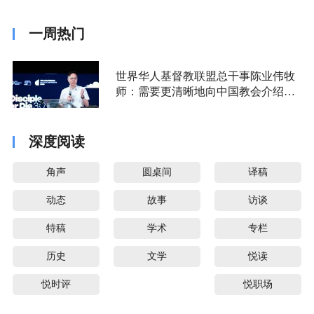
一周热门
世界华人基督教联盟总干事陈业伟牧
师：需要更清晰地向中国教会介绍福
音派
深度阅读
角声
圆桌间
译稿
动态
故事
访谈
特稿
学术
专栏
历史
文学
悦读
悦时评
悦职场