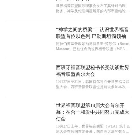
世界福音联盟国际理事会发布了其针对治理、
财务、神学及伦理问题展开的内部审查结论。
此次审查是在一份举报人报告公布后启动...
“神学之间的桥梁”：认识世界福音
联盟首位以色列-巴勒斯坦裔领袖
​阿拉伯裔基督教领袖博特鲁斯·曼苏尔（Botrus
Mansour）已被任命为世界福音联盟（WEA）
的秘书长。他承诺...
西班牙福音联盟秘书长受访谈世界
福音联盟首尔大会
10月27日至31日，韩国首尔将召开世界福音联
盟大会，西班牙福音联盟也是前去参加本次盛
会的众多国家联盟之一。
世界福音联盟第14届大会首尔开
幕：在合一和爱中共同努力完成大
使命
10月27日上午，世界福音联盟（WEA）第十四
届大会在韩国首尔开幕，来自各大洲的数百名
领袖们齐聚一堂，此次大会的主题...