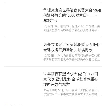
华理克出席世界福音联盟大会 谈如
何迎接教会的“2000岁生日”——
2033年？
10月27日晚，畅销书《标杆人生》的作者、美
国超大型教会马鞍峰教会的创始人华理克牧师
在第十四届世界福音联盟大会上呼吁...
唐崇荣出席世界福音联盟大会 呼吁
全球牧者回归圣洁并持续悔改
10月28日，华人布道家改革宗领袖唐崇荣牧师
于世界福音联盟大会呼吁全球教会与牧者回归
圣洁与悔改的根基为主做见证。
世界福音联盟首尔大会汇集124国
家代表 亚洲最多 全球基督教重心
转向南方与东方
大会于10月27日开幕，在第二天的记者会上，
联盟联络主任兼本次大会媒体发言人布拉德·史
密斯博士（Dr. Brad S...